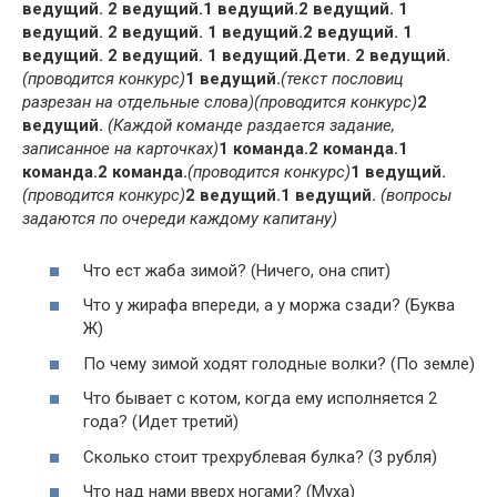
ведущий.
2 ведущий.
1 ведущий.
2 ведущий.
1
ведущий.
2 ведущий.
1 ведущий.
2 ведущий.
1
ведущий.
2 ведущий.
1 ведущий.
Дети.
2 ведущий.
(проводится конкурс)
1 ведущий.
(текст пословиц
разрезан на отдельные слова)
(проводится конкурс)
2
ведущий.
(Каждой команде раздается задание,
записанное на карточках)
1 команда.
2 команда.
1
команда.
2 команда.
(проводится конкурс)
1 ведущий.
(проводится конкурс)
2 ведущий.
1 ведущий.
(вопросы
задаются по очереди каждому капитану)
Что ест жаба зимой? (Ничего, она спит)
Что у жирафа впереди, а у моржа сзади? (Буква
Ж)
По чему зимой ходят голодные волки? (По земле)
Что бывает с котом, когда ему исполняется 2
года? (Идет третий)
Сколько стоит трехрублевая булка? (3 рубля)
Что над нами вверх ногами? (Муха)