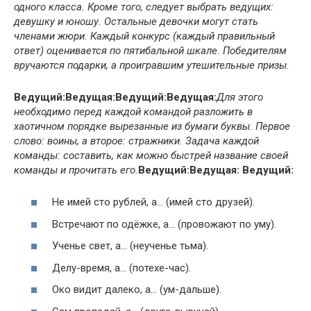
одного класса. Кроме того, следует выбрать ведущих:
девушку и юношу. Остальные девочки могут стать
членами жюри. Каждый конкурс (каждый правильный
ответ) оценивается по пятибальной шкале. Победителям
вручаются подарки, а проигравшим утешительные призы.
Ведущий:
Ведущая:
Ведущий:
Ведущая:
Для этого
необходимо перед каждой командой разложить в
хаотичном порядке вырезанные из бумаги буквы. Первое
слово: воины, а второе: стражники. Задача каждой
команды: составить, как можно быстрей название своей
команды и прочитать его.
Ведущий:
Ведущая:
Ведущий:
Не имей сто рублей, а… (имей сто друзей).
Встречают по одёжке, а… (провожают по уму).
Ученье свет, а… (неученье тьма).
Делу-время, а… (потехе-час).
Око видит далеко, а… (ум-дальше).