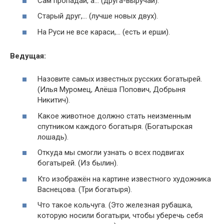
Сам пропадай, а… (друга-выручай).
Старый друг,… (лучше новых двух).
На Руси не все караси,… (есть и ерши).
Ведущая:
Назовите самых известных русских богатырей.
(Илья Муромец, Алёша Попович, Добрыня
Никитич).
Какое животное должно стать неизменным
спутником каждого богатыря. (Богатырская
лошадь).
Откуда мы смогли узнать о всех подвигах
богатырей. (Из былин).
Кто изображён на картине известного художника
Васнецова. (Три богатыря).
Что такое кольчуга. (Это железная рубашка,
которую носили богатыри, чтобы уберечь себя