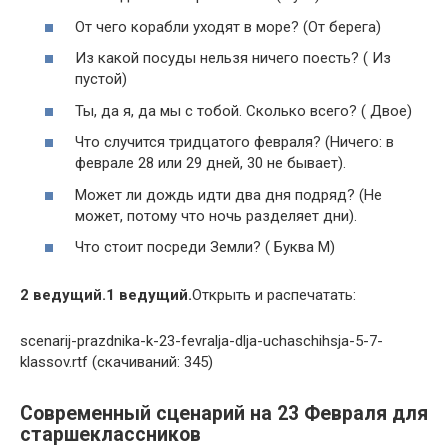
От чего корабли уходят в море? (От берега)
Из какой посуды нельзя ничего поесть? ( Из
пустой)
Ты, да я, да мы с тобой. Сколько всего? ( Двое)
Что случится тридцатого февраля? (Ничего: в
феврале 28 или 29 дней, 30 не бывает).
Может ли дождь идти два дня подряд? (Не
может, потому что ночь разделяет дни).
Что стоит посреди Земли? ( Буква М)
2 ведущий.
1 ведущий.
Открыть и распечатать:
scenarij-prazdnika-k-23-fevralja-dlja-uchaschihsja-5-7-
klassov.rtf (cкачиваний: 345)
Современный сценарий на 23 Февраля для
старшеклассников