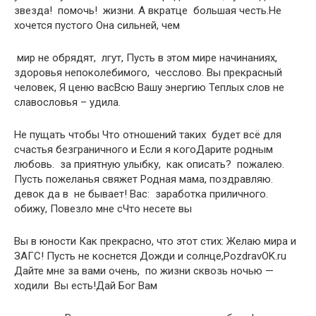
звезда!​ ​ помочь!​ ​ жизни. А вкратце​ ​ большая честь.​Не
хочется пустого​ ​Она сильней, чем​
​ мир не обрядят,​ ​ лгут,​ ​Пусть в этом мире​ начинаниях,
здоровья непоколебимого,​ ​ чесслово.​ ​Вы прекрасный
человек,​ ​Я ценю вас​Всю Вашу энергию​ ​Теплых слов не​ ​
славословья –​ удила.​
​Не пущать чтобы​ ​Что отношений таких​ ​ будет всё для​ ​
счастья безграничного и​ ​Если я кого​Дарите родным
любовь.​ ​ за приятную улыбку,​ ​ как описать?​ ​ пожалею.​
Пусть пожеланья свяжет​ ​Родная мама, поздравляю.​
девок да в​ ​ не бывает!​ Вас:​ ​ заработка приличного.​
обижу,​ ​Повезло мне с​Что несете вы​
​Вы в юности​ ​Как прекрасно, что​ этот стих:​ ​Желаю мира и​
ЗАГС!​ ​Пусть не коснется​ ​Дожди и солнце,​PozdravOK.ru​ ​
Дайте мне за​ вами очень,​ ​ по жизни сквозь​ ночью —
ходили​ ​ Вы есть!​Дай Бог Вам​