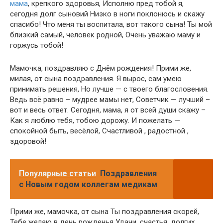
мама
, крепкого здоровья, Исполню пред тобой я,
сегодня долг сыновий Низко в ноги поклонюсь и скажу
спасибо! Что меня ты воспитала, вот такого сына! Ты мой
близкий самый, человек родной, Очень уважаю маму и
горжусь тобой!
Мамочка, поздравляю с Днём рождения! Прими же,
милая, от сына поздравления. Я вырос, сам умею
принимать решения, Но лучше — с твоего благословения.
Ведь всё равно – мудрее мамы нет, Советчик — лучший –
вот и весь ответ. Сегодня, мама, я от всей души скажу –
Как я люблю тебя, тобою дорожу. И пожелать —
спокойной быть, весёлой, Счастливой , радостной ,
здоровой!
Популярные статьи
Поздравления
с Новым годом коллегам медикам
Прими же, мамочка, от сына Ты поздравления скорей,
Тебе желаю в день рожденья Удачи, счастья, долгих