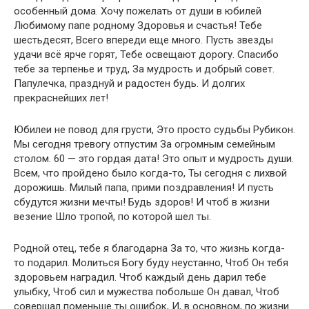
особенный дома. Хочу пожелать от души в юбилей
Любимому папе родному Здоровья и счастья! Тебе
шестьдесят, Всего впереди еще много. Пусть звезды
удачи всё ярче горят, Тебе освещают дорогу. Спасибо
тебе за терпенье и труд, За мудрость и добрый совет.
Папулечка, празднуй и радостен будь. И долгих
прекраснейших лет!
Юбилеи не повод для грусти, Это просто судьбы Рубикон.
Мы сегодня тревогу отпустим За огромным семейным
столом. 60 — это гордая дата! Это опыт и мудрость души.
Всем, что пройдено было когда-то, Ты сегодня с лихвой
дорожишь. Милый папа, прими поздравления! И пусть
сбудутся жизни мечты! Будь здоров! И чтоб в жизни
везение Шло тропой, по которой шел ты.
Родной отец, тебе я благодарна За то, что жизнь когда-
то подарил. Молиться Богу буду неустанно, Чтоб Он тебя
здоровьем наградил. Чтоб каждый день дарил тебе
улыбку, Чтоб сил и мужества побольше Он давал, Чтоб
совершал поменьше ты ошибок, И, в основном, по жизни