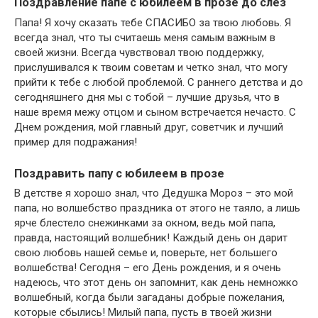
Поздравление папе с юбилеем в прозе до слез
Папа! Я хочу сказать тебе СПАСИБО за твою любовь. Я
всегда знал, что ты считаешь меня самым важным в
своей жизни. Всегда чувствовал твою поддержку,
прислушивался к твоим советам и четко знал, что могу
прийти к тебе с любой проблемой. С раннего детства и до
сегодняшнего дня мы с тобой – лучшие друзья, что в
наше время межу отцом и сыном встречается нечасто. С
Днем рождения, мой главный друг, советчик и лучший
пример для подражания!
Поздравить папу с юбилеем в прозе
В детстве я хорошо знал, что Дедушка Мороз – это мой
папа, но волшебство праздника от этого не таяло, а лишь
ярче блестело снежинками за окном, ведь мой папа,
правда, настоящий волшебник! Каждый день он дарит
свою любовь нашей семье и, поверьте, нет большего
волшебства! Сегодня – его День рождения, и я очень
надеюсь, что этот день он запомнит, как день немножко
волшебный, когда были загаданы добрые пожелания,
которые сбылись! Милый папа, пусть в твоей жизни