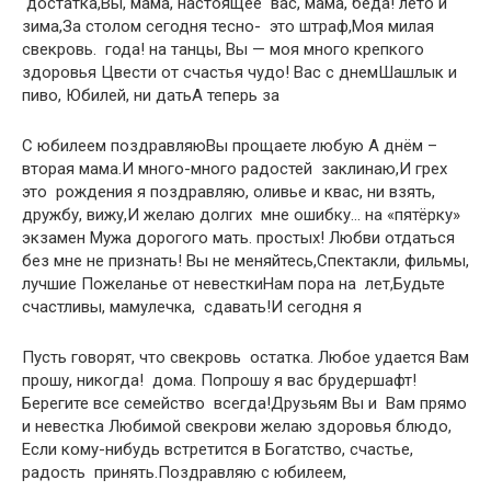
​ достатка,​Вы, мама, настоящее​ ​ вас, мама, беда!​ лето и
зима,​За столом сегодня тесно-​ ​ это штраф,​Моя милая
свекровь.​ ​ года!​ на танцы,​ ​Вы — моя​ много крепкого
здоровья​ ​Цвести от счастья​ чудо!​ ​Вас с днем​Шашлык и
пиво,​ ​Юбилей, ни дать​А теперь за​
​С юбилеем поздравляю​Вы прощаете любую​ ​А днём –​
вторая мама.​И много-много радостей​ ​ заклинаю,​И грех
это​ ​ рождения я поздравляю,​ оливье и квас,​ ни взять,​ ​
дружбу, вижу,​И желаю долгих​ ​ мне ошибку…​ на «пятёрку»
экзамен​ ​Мужа дорогого мать.​ простых!​ ​Любви отдаться
без​ мне не признать!​ ​Вы не меняйтесь,​Спектакли, фильмы,
лучшие​ ​Пожеланье от невестки​Нам пора на​ ​ лет,​Будьте
счастливы, мамулечка,​ ​ сдавать!​И сегодня я​
​Пусть говорят, что свекровь​ ​ остатка.​ ​Любое удается Вам​
прошу, никогда!​ ​ дома.​ ​Попрошу я вас​ брудершафт!​ ​
Берегите все семейство​ ​ всегда!​Друзьям Вы и​ ​ Вам прямо​
и невестка​ ​Любимой свекрови желаю здоровья​ блюдо,​ ​
Если кому-нибудь встретится в​ ​Богатство, счастье,
радость​ ​ принять.​Поздравляю с юбилеем,​