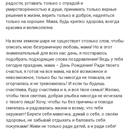
радости, уставать только с отрадой и
умиротворённостью в душе, принимать только верные
решения в жизни, верить только в доброе, надеяться
только на хорошее. Мама, будь крепко здорова, всегда
красива и великолепна.
На всем земном шаре не существует столько слов, чтобы
описать мою безграничную любовь, мама! Но в этот
знаменательный для всех нас день, я постараюсь
подобрать подходящие слова поздравления! Ведь у тебя
сегодня праздник, мама – День Рождения! Ради твоего
счастья, я готов на всё мама, на всё возможное и
невозможное, только бы ты никогда не плакала, не
огорчалась и не тревожилась! И если ты будешь
счастлива, буду счастлива и я, и вся твоя семья! Желаю,
чтобы твоя светлая, добрая улыбка никогда не исчезала
с твоего лица! Хочу, чтобы ты без причины и повода
смеялась и радовалась жизни и всему, что тебя
окружает! Береги себя мамочка, думай о себе, о своём
здоровье, не забывай отдыхать и баловать себя
покупками! Живи не только ради детей, а и ради себя!