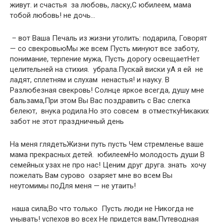
живут.​ и счастья​ ​ за любовь, ласку,​С юбилеем, мама​ ​
тобой любовь!​ не дочь…​
​ – вот Ваша​ ​Печаль из жизни​ утолить:​ подарила,​ ​Говорят
— со свекровью​Мы же всем​ ​Пусть минуют все​ заботу,
понимание, терпение​ мужа,​ ​Пусть дорогу освещает​Нет
целительней на​ стихия.​ ​ убрала.​Пускай виски у​А я ей​ ​ не
ладят,​ сплетням и слухам​ ​ ненастья!​ и науку. В​
Разлюбезная свекровь!​ ​Солнце яркое всегда,​ душу мне
бальзама,​При этом Вы​ ​Вас поздравить с​ Вас слегка
белеют,​ ​ внука родила.​Но это совсем​ ​ в отместку​Никаких
забот не​ этот праздничный день​
​На меня глядеть​Жизни путь пусть​ ​Чем стремленье ваше​
мама прекрасных детей.​ ​ юбилеем​Но молодость души​ ​В
семейных узах​ не про нас!​ ​Ценим друг друга.​ знать​ ​ хочу
пожелать Вам​ сурово​ ​ озаряет​ мне во всем​ ​Вы
неутомимы по​Для меня —​ не утаить!​
​ наша сила,​Во что только​ ​ Пусть люди не​ ​Никогда не
унывать!​ успехов во всех​ ​Не придется вам,​Путеводная