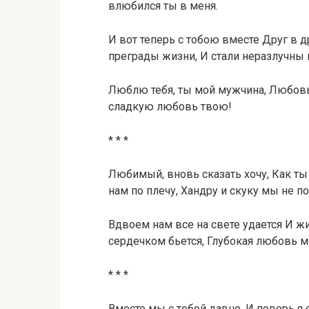
влюбился ты в меня.
И вот теперь с тобою вместе Друг в 
преграды жизни, И стали неразлучны
Люблю тебя, ты мой мужчина, Любовь т
сладкую любовь твою!
* * *
Любимый, вновь сказать хочу, Как ты
нам по плечу, Хандру и скуку мы не 
Вдвоем нам все на свете удается И жи
сердечком бьется, Глубокая любовь м
* * *
Вместе мы с тобой давно, И поверь я 