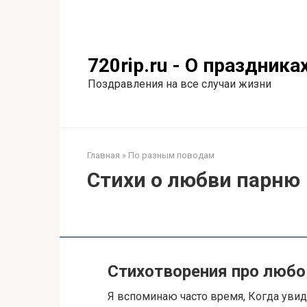
Перейти
к
контенту
720rip.ru - О праздника
Поздравления на все случаи жизни
Главная
»
По разным поводам
Стихи о любви парню
Стихотворения про любо
Я вспоминаю часто время, Когда увид