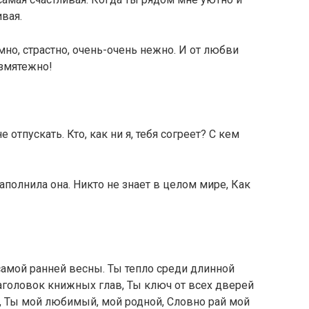
ивая.
но, страстно, очень-очень нежно. И от любви
езмятежно!
 отпускать. Кто, как ни я, тебя согреет? С кем
олнила она. Никто не знает в целом мире, Как
 самой ранней весны. Ты тепло среди длинной
аголовок книжных глав, Ты ключ от всех дверей
е, Ты мой любимый, мой родной, Словно рай мой