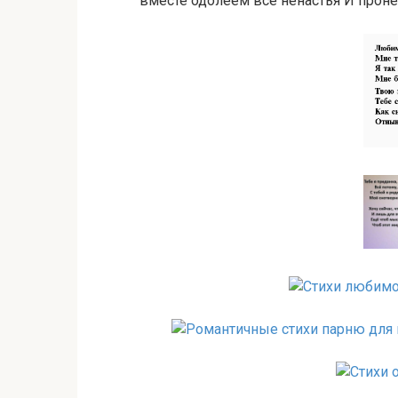
вместе одолеем все ненастья И проне