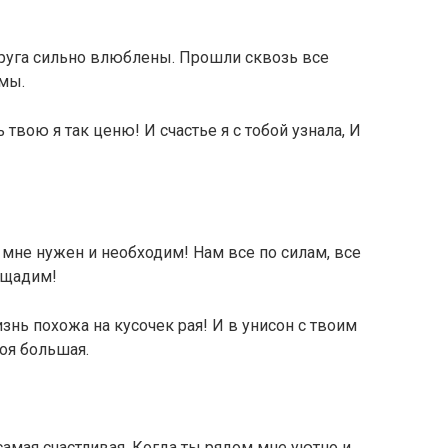
друга сильно влюблены. Прошли сквозь все
 мы.
вою я так ценю! И счастье я с тобой узнала, И
 мне нужен и необходим! Нам все по силам, все
пощадим!
знь похожа на кусочек рая! И в унисон с твоим
оя большая.
самая счастливая. Когда ты рядом мне уютно и