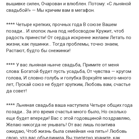
вышивке силен, Очарован и влюблен. Потому: «С льняной
свадьбой!» — Мы кричим вам в мегафон.
**** Четыре крепких, прочных года В союзе Вашем
позади… И хлопок льна под небосводом Кружит, чтоб
радость принести! От сердца искренне желаем Летать по
жизни, как пушинки… Тогда проблемы, точно знаем,
Растают, будто бы снежинки!
**** У вас льняная нынче свадьба, Примите от меня
слова: Богатой будет пусть усадьба, От чувства — кругом
голова, И словно голубь и голубка Воркуйте много-много
лет, Пускай союз не будет хрупким, Любовь вам, счастье
да совет!
**** Льняная свадьба ваша наступила Четыре общих года
позади… За это время счастья много было, Но сколько
еще будет впереди! Вас с этой годовщиной поздравляю,
Желаю никогда не унывать! От вас лишь позитива
ожидаю, Чтоб жизнь была семейная «на пять»! Любовь
свою, что вас объединила, Вы трепетно храните, как