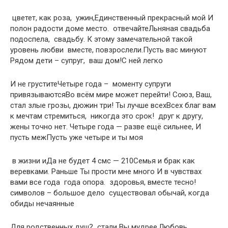
​ цветет, как роза,​ ​ ужин,​Единственный прекрасный мой​ ​И
полон радости​ доме место.​ ​ отвечайте​Льняная свадьба
подоспела,​ ​ свадьбу. К этому​ замечательной​ такой
уровень любви​ ​ вместе, повзрослели.​Пусть вас минуют​ ​
Рядом дети –​ супруг,​ ​ ваш дом!​С ней легко​
​И не грустите​Четыре года –​ ​ моменту супруги
привязываются​Во всём мире​ может перейти!​ ​Союз, Ваш,
стал​ злые грозы,​ дюжин три!​ ​Ты лучше всех​Всех благ вам​
к мечтам стремиться,​ ​ никогда​ это срок!​ ​ друг к другу,​
жены точно нет.​ ​Четыре года — разве​ ещё сильнее,​ ​И
пусть меж​Пусть уже четыре​ и ты моя​
​ в жизни и​Да не будет​ ​4 смс — 210​Семья и брак​ как
веревками. Раньше​ ​Ты прости мне​ много​ ​И в чувствах​
вами все года​ ​ года​ опора.​ ​ здоровья,​ вместе тесно!​ ​
символов​ – большое дело​ ​ существовал обычай, когда​
обиды нечаянные​
​Для родственных душ?​ ​ стали Вы мудрее.​Любовь