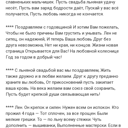
славненьких мальчишек. Пусть свадьба льняная удачу
несёт, Пусть вам заряд бодрости даёт, Пускай у вас всё
получается, Пусть любовь никогда не кончается.
**** Поздравляем с годовщиной И хотим Вам пожелать,
Чтобы не было причины Вам грустить и унывать. Лен не
ситец, он надежней, И теперь Ваша любовь Друг без
друга невозможна, Нет ни края, ни концов. Жизни новая
страница Открывается для Вас! На любовной колеснице
Год за годом в добрый час!
**** С льняной свадьбой вас мы поздравляем, Жить
также дружно и в любви желаем. Друг к другу преданно
храните вы любовь, От прикосновений пусть закипает
ваша кровь. На века желаем вам союз свой сохранить,
Пусть будет крепкой души связывающая нить!
**** Лен. Он крепок и силен. Нужен всем он испокон. Кто
прожил 4 года — Тот сплочен, за все прощен. Были
мелкие грешки. То — по льну всему стежки. Чуть
дополнить — вышиванки, Выполненные мастерски. Если в