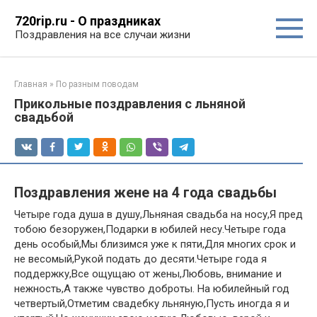
Перейти
720rip.ru - О праздниках
к
Поздравления на все случаи жизни
контенту
Главная
»
По разным поводам
Прикольные поздравления с льняной
свадьбой
Поздравления жене на 4 года свадьбы
Четыре года душа в душу,Льняная свадьба на носу,Я пред
тобою безоружен,Подарки в юбилей несу.Четыре года
день особый,Мы близимся уже к пяти,Для многих срок и
не весомый,Рукой подать до десяти.Четыре года я
поддержку,Все ощущаю от жены,Любовь, внимание и
нежность,А также чувство доброты. На юбилейный год
четвертый,Отметим свадебку льняную,Пусть иногда я и