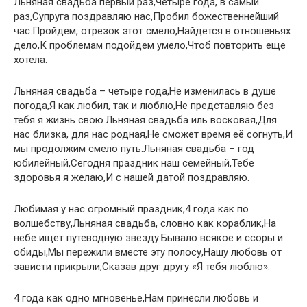
Льняная свадьба первый раз,Четыре года, в самый
раз,Супруга поздравляю нас,Пробил божественнейший
час.Пройдем, отрезок этот смело,Найдется в отношеньях
дело,К проблемам подойдем умело,Чтоб повторить еще
хотела.
Льняная свадьба – четыре года,Не изменилась в душе
погода,Я как любил, так и люблю,Не представляю без
тебя я жизнь свою.Льняная свадьба иль восковая,Для
нас близка, для нас родная,Не сможет время её согнуть,И
мы продолжим смело путь.Льняная свадьба – год
юбилейный,Сегодня праздник наш семейный,Тебе
здоровья я желаю,И с нашей датой поздравляю.
Любимая у нас огромный праздник,4 года как по
волшебству,Льняная свадьба, словно как кораблик,На
небе ищет путеводную звезду.Бывало всякое и ссоры и
обиды,Мы пережили вместе эту полосу,Нашу любовь от
зависти прикрыли,Сказав друг другу «Я тебя люблю».
4 года как одно мгновенье,Нам принесли любовь и