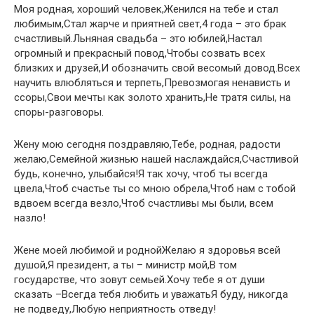
Моя родная, хороший человек,Женился на тебе и стал
любимым,Стал жарче и приятней свет,4 года – это брак
счастливый.Льняная свадьба – это юбилей,Настал
огромный и прекрасный повод,Чтобы созвать всех
близких и друзей,И обозначить свой весомый довод.Всех
научить влюбляться и терпеть,Превозмогая ненависть и
ссоры,Свои мечты как золото хранить,Не тратя силы, на
споры-разговоры.
Жену мою сегодня поздравляю,Тебе, родная, радости
желаю,Семейной жизнью нашей наслаждайся,Счастливой
будь, конечно, улыбайся!Я так хочу, чтоб ты всегда
цвела,Чтоб счастье ты со мною обрела,Чтоб нам с тобой
вдвоем всегда везло,Чтоб счастливы мы были, всем
назло!
Жене моей любимой и роднойЖелаю я здоровья всей
душой,Я президент, а ты – министр мой,В том
государстве, что зовут семьей.Хочу тебе я от души
сказать –Всегда тебя любить и уважатьЯ буду, никогда
не подведу,Любую неприятность отведу!