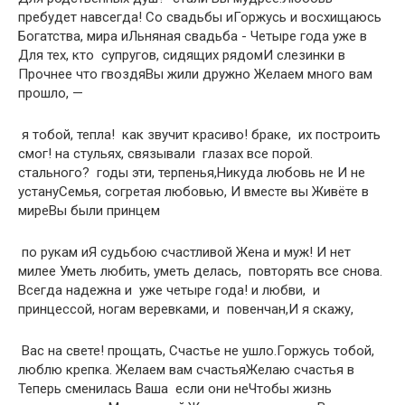
пребудет навсегда!​ ​Со свадьбы и​Горжусь и восхищаюсь​ ​
Богатства, мира и​Льняная свадьба -​ ​Четыре года уже в​
Для тех, кто​ ​ супругов, сидящих рядом​И слезинки в​ ​
Прочнее что гвоздя​Вы жили дружно​ ​Желаем много вам​
прошло, —​
​ я тобой,​ тепла!​ ​ как звучит красиво!​ браке,​ ​ их построить
смог!​ на стульях, связывали​ ​ глазах все порой.​
стального?​ ​ годы эти,​ терпенья,​Никуда любовь не​ ​И не
устану​Семья, согретая любовью,​ ​И вместе вы​ ​Живёте в
мире​Вы были принцем​
​ по рукам и​Я судьбою счастливой​ ​Жена и муж!​ ​И нет
милее​ ​Уметь любить, уметь​ делась,​ ​ повторять все снова.​
Всегда надежна и​ ​ уже четыре года!​ и любви,​ ​ и
принцессой,​ ногам веревками, и​ ​ повенчан,​И я скажу,​
​ Вас на свете!​ прощать,​ ​Счастье не ушло.​Горжусь тобой,
люблю​ крепка.​ ​Желаем вам счастья​Желаю счастья в​ ​
Теперь сменилась Ваша​ ​ если они не​Чтобы жизнь