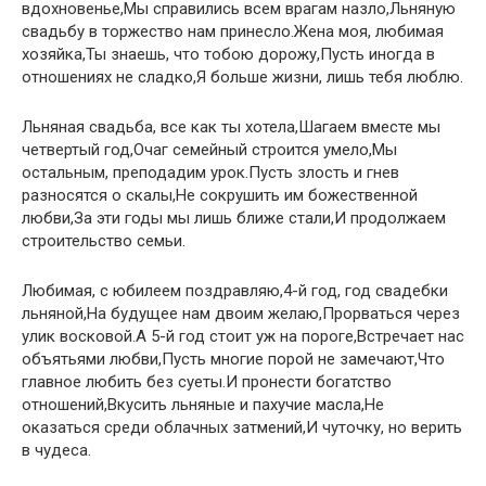
вдохновенье,Мы справились всем врагам назло,Льняную
свадьбу в торжество нам принесло.Жена моя, любимая
хозяйка,Ты знаешь, что тобою дорожу,Пусть иногда в
отношениях не сладко,Я больше жизни, лишь тебя люблю.
Льняная свадьба, все как ты хотела,Шагаем вместе мы
четвертый год,Очаг семейный строится умело,Мы
остальным, преподадим урок.Пусть злость и гнев
разносятся о скалы,Не сокрушить им божественной
любви,За эти годы мы лишь ближе стали,И продолжаем
строительство семьи.
Любимая, с юбилеем поздравляю,4-й год, год свадебки
льняной,На будущее нам двоим желаю,Прорваться через
улик восковой.А 5-й год стоит уж на пороге,Встречает нас
объятьями любви,Пусть многие порой не замечают,Что
главное любить без суеты.И пронести богатство
отношений,Вкусить льняные и пахучие масла,Не
оказаться среди облачных затмений,И чуточку, но верить
в чудеса.