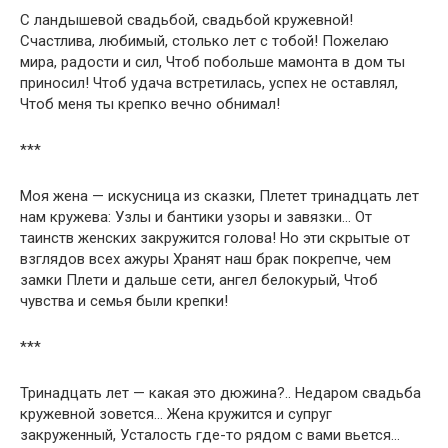
С ландышевой свадьбой, свадьбой кружевной!
Счастлива, любимый, столько лет с тобой! Пожелаю
мира, радости и сил, Чтоб побольше мамонта в дом ты
приносил! Чтоб удача встретилась, успех не оставлял,
Чтоб меня ты крепко вечно обнимал!
***
Моя жена — искусница из сказки, Плетет тринадцать лет
нам кружева: Узлы и бантики узоры и завязки… От
таинств женских закружится голова! Но эти скрытые от
взглядов всех ажуры Хранят наш брак покрепче, чем
замки Плети и дальше сети, ангел белокурый, Чтоб
чувства и семья были крепки!
***
Тринадцать лет — какая это дюжина?.. Недаром свадьба
кружевной зовется… Жена кружится и супруг
закруженный, Усталость где-то рядом с вами вьется…