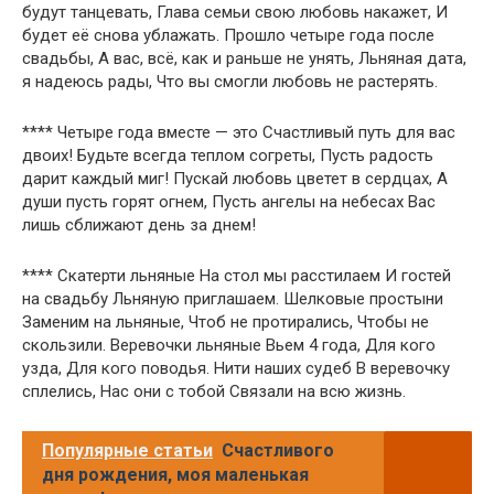
будут танцевать, Глава семьи свою любовь накажет, И
будет её снова ублажать. Прошло четыре года после
свадьбы, А вас, всё, как и раньше не унять, Льняная дата,
я надеюсь рады, Что вы смогли любовь не растерять.
**** Четыре года вместе — это Счастливый путь для вас
двоих! Будьте всегда теплом согреты, Пусть радость
дарит каждый миг! Пускай любовь цветет в сердцах, А
души пусть горят огнем, Пусть ангелы на небесах Вас
лишь сближают день за днем!
**** Скатерти льняные На стол мы расстилаем И гостей
на свадьбу Льняную приглашаем. Шелковые простыни
Заменим на льняные, Чтоб не протирались, Чтобы не
скользили. Веревочки льняные Вьем 4 года, Для кого
узда, Для кого поводья. Нити наших судеб В веревочку
сплелись, Нас они с тобой Связали на всю жизнь.
Популярные статьи
Счастливого
дня рождения, моя маленькая