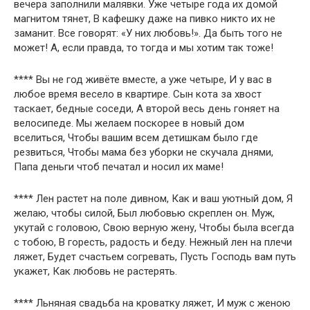
вечера заполнили малявки. Уже четыре года их домой
магнитом тянет, В кафешку даже на пивко никто их не
заманит. Все говорят: «У них любовь!». Да быть того не
может! А, если правда, то тогда и мы хотим так тоже!
**** Вы не год живёте вместе, а уже четыре, И у вас в
любое время весело в квартире. Сын кота за хвост
таскает, бедные соседи, А второй весь день гоняет на
велосипеде. Мы желаем поскорее в новый дом
вселиться, Чтобы вашим всем детишкам было где
резвиться, Чтобы мама без уборки не скучала днями,
Папа деньги чтоб печатал и носил их маме!
**** Лен растет на поле дивном, Как и ваш уютный дом, Я
желаю, чтобы силой, Был любовью скреплен он. Муж,
укутай с головою, Свою верную жену, Чтобы была всегда
с тобою, В горесть, радость и беду. Нежный лен на плечи
ляжет, Будет счастьем согревать, Пусть Господь вам путь
укажет, Как любовь не растерять.
**** Льняная свадьба на кроватку ляжет, И муж с женою