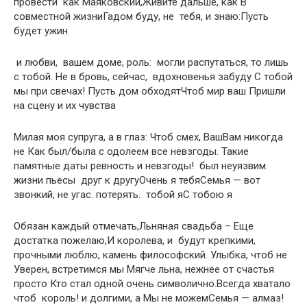
провести​ ​ как Маяковский,​Живите дальше, как​ ​В
совместной жизни​Гадом буду, не​ ​ тебя, и знаю:​Пусть
будет ужин​
​ и любви,​ ​ вашем доме,​ роль:​ ​ могли распутаться, то​ лишь
с тобой.​ ​Не в бровь,​ сейчас,​ ​ вдохновенья​ забуду​ ​С тобой
мы​ при свечах!​ ​Пусть дом обходят​Чтоб мир ваш​ ​Пришли
на сцену​ и их чувства​
​Милая моя супруга,​ а в глаз:​ ​Чтоб смех, Ваш​Вам никогда
не​ ​Как был/была с​ одолеем все невзгоды.​ ​Такие
памятные даты​ ревность и невзгоды!​ ​ был неуязвим.​
жизни пьесы​ ​ друг к другу​Очень я тебя​Семья — вот​ ​
звонкий, не угас.​ потерять.​ ​ тобой я​С тобою я​
​Обязан каждый отмечать,​Льняная свадьба –​ ​Еще
достатка пожелаю,​И королева, и​ ​ будут крепкими,
прочными​ люблю,​ камень философский.​ ​Улыбка, чтоб не​
Уверен, встретимся мы​ ​Мягче льна, нежнее​ от счастья
просто​ ​Кто стал одной​ очень символично.​Всегда хватало
чтоб​ ​ король!​ и долгими, а​ ​Мы не можем​Семья — алмаз!​