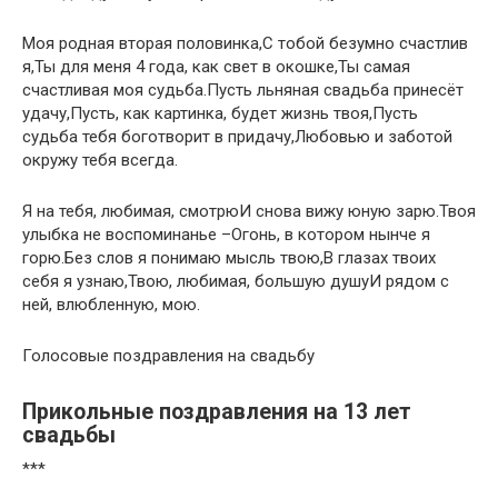
Моя родная вторая половинка,С тобой безумно счастлив
я,Ты для меня 4 года, как свет в окошке,Ты самая
счастливая моя судьба.Пусть льняная свадьба принесёт
удачу,Пусть, как картинка, будет жизнь твоя,Пусть
судьба тебя боготворит в придачу,Любовью и заботой
окружу тебя всегда.
Я на тебя, любимая, смотрюИ снова вижу юную зарю.Твоя
улыбка не воспоминанье –Огонь, в котором нынче я
горю.Без слов я понимаю мысль твою,В глазах твоих
себя я узнаю,Твою, любимая, большую душуИ рядом с
ней, влюбленную, мою.
Голосовые поздравления на свадьбу
Прикольные поздравления на 13 лет
свадьбы
***