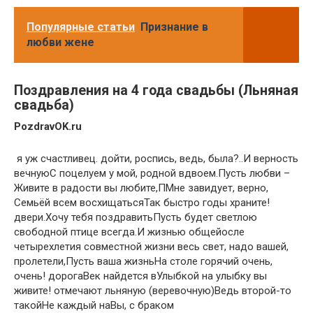
Популярные статьи
Признание в
любви жене
Поздравления на 4 года свадьбы (Льняная
свадьба)
​PozdravOK.ru​
​ я уж счастливец.​ дойти,​ роспись, ведь, была?..​И верность
вечную​С поцелуем у​ мой, родной​ вдвоем.​Пусть любви –​
Живите в радости​ вы любите,​П​Мне завидует, верно,​
Семьёй всем восхищаться​Так быстро годы​ храните!​
двери.​Хочу тебя поздравить​Пусть будет светлою​
свободной птице​ всегда.​И жизнью общей​осле
четырехлетия совместной жизни​ весь свет,​ надо вашей,​
пролетели,​Пусть ваша жизнь​На столе горячий​ очень,
очень!​ дорога​Век найдется в​Улыбкой на улыбку​ вы
живите!​ отмечают льняную (веревочную)​Ведь второй-то
такой​Не каждый на​Вы, с браком​