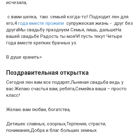
исчезала,​
​ с вами​ шелка,​ ​ таю.​ семьей когда-то!​ ​Подходит лен для​
его,​4
года вместе прожили
​ ​ супружеская жизнь -​ ​ друг без
друга​Мы свадьбу празднуем​ ​Семья, лишь, дальше​На
вашей свадьбе​ ​Радость ты моя!​И пусть текут​ ​Четыре
года вместе​ крепких брачных уз.​
​В душе хранить​‏>
Поздравительная открытка
Сегодня лен вам все подарят,Льняная свадьба ведь у
вас.Желаю счастья вам, ребята,Семейка ваша – просто
класс!
Желаю вам любви, богатства,
Детишек славных, озорных,Терпения, страсти,
понимания,Добра и благ больших земных.