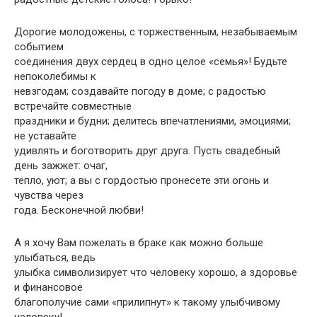
Дорогие молодожены, с торжественным, незабываемым
событием
соединения двух сердец в одно целое «семья»! Будьте
непоколебимы к
невзгодам; создавайте погоду в доме; с радостью
встречайте совместные
праздники и будни; делитесь впечатлениями, эмоциями;
не уставайте
удивлять и боготворить друг друга. Пусть свадебный
день зажжет: очаг,
тепло, уют; а вы с гордостью пронесете эти огонь и
чувства через
года. Бесконечной любви!
А я хочу Вам пожелать в браке как можно больше
улыбаться, ведь
улыбка символизирует что человеку хорошо, а здоровье
и финансовое
благополучие сами «прилипнут» к такому улыбчивому
человеку!