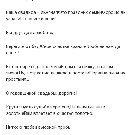
Ваша свадьба – льняная!Это праздник семьи!Хорошо вы
узналиПоловинки свои!
Вы друг друга любите,
Берегите от бед!Своё счастье храните!Любовь вам да
совет!
Вот четыре года полетелиК вам в копилку, опытом
звеня.Ну, а страстью пылкою в постелиПорвана льняная
простыня…
С годовщиной свадьбы, дорогие!
Крутит пусть судьба веретено,Не льняные нити –
золотыеВам вплетает в счастья полотно,
Ниткою любви высокой пробы