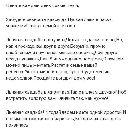
Цените каждый день совместный,
Забудьте ревность навсегда.Пускай лишь в ласке,
уваженииПлывут семейные года.
Льняная свадьба наступила,Четыре года вместе вы,Но,
как и прежде, вы друг в друга,Безумно, прочно
влюблены,Вы научились меньше спорить,Друг друга
всегда уважать,Ваш быт уже давно построен,О лучшем
можно лишь мечтать,Растет в семье вашей
ребенок,Уютно, мило и тепло,Пусть будет меньше
недомолвок,Прощайте вы друг другу все!
Льняная свадьба в жизни раз,Так отгуляем дружно!Чтоб
встретить золотую вам –Живите так, как нужно!
Льняная свадьба! 4 годаВдвоем идете одной дорогой.И
новым светом жизнь озарилась,Когда малышка-дочь
появилась!