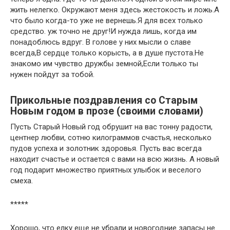
жить нелегко. Окружают меня здесь жестокость и ложь.А
что было когда-то уже не вернешь.Я для всех только
средство. уж точно не друг!И нужда лишь, когда им
понадоблюсь вдруг. В голове у них мысли о славе
всегда,В сердце только корысть, а в душе пустота.Не
знакомо им чувство дружбы земной,Если только ты
нужен пойдут за тобой.
Прикольные поздравления со Старым
Новым годом в прозе (своими словами)
Пусть Старый Новый год обрушит на вас тонну радости,
центнер любви, сотню килограммов счастья, несколько
пудов успеха и золотник здоровья. Пусть вас всегда
находит счастье и остается с вами на всю жизнь. А новый
год подарит множество приятных улыбок и веселого
смеха.
*****
Хорошо, что елку еще не убрали и новогодние запасы не