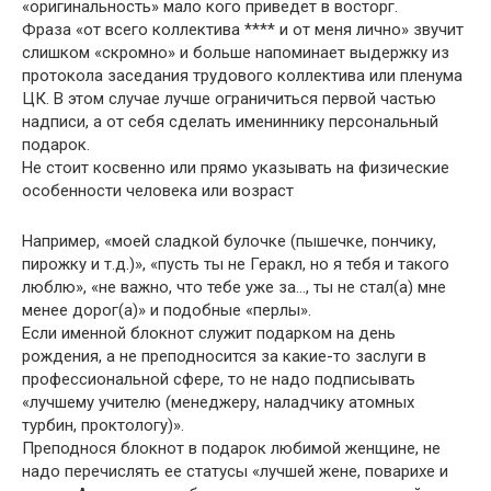
«оригинальность» мало кого приведет в восторг.
Фраза «от всего коллектива **** и от меня лично» звучит
слишком «скромно» и больше напоминает выдержку из
протокола заседания трудового коллектива или пленума
ЦК. В этом случае лучше ограничиться первой частью
надписи, а от себя сделать имениннику персональный
подарок.
Не стоит косвенно или прямо указывать на физические
особенности человека или возраст
Например, «моей сладкой булочке (пышечке, пончику,
пирожку и т.д.)», «пусть ты не Геракл, но я тебя и такого
люблю», «не важно, что тебе уже за…, ты не стал(а) мне
менее дорог(а)» и подобные «перлы».
Если именной блокнот служит подарком на день
рождения, а не преподносится за какие-то заслуги в
профессиональной сфере, то не надо подписывать
«лучшему учителю (менеджеру, наладчику атомных
турбин, проктологу)».
Преподнося блокнот в подарок любимой женщине, не
надо перечислять ее статусы «лучшей жене, поварихе и