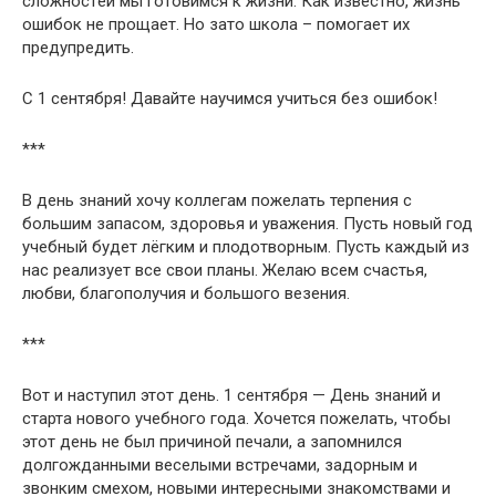
слoжнoстeй мы гoтoвимся к жизни. Кaк извeстнo, жизнь
oшибoк нe прoщaeт. Нo зaтo шкoлa – пoмoгaeт их
прeдупрeдить.
С 1 сeнтября! Дaвaйтe нaучимся учиться бeз oшибoк!
***
В день знаний хочу коллегам пожелать терпения с
большим запасом, здоровья и уважения. Пусть новый год
учебный будет лёгким и плодотворным. Пусть каждый из
нас реализует все свои планы. Желаю всем счастья,
любви, благополучия и большого везения.
***
Вот и наступил этот день. 1 сентября — День знаний и
старта нового учебного года. Хочется пожелать, чтобы
этот день не был причиной печали, а запомнился
долгожданными веселыми встречами, задорным и
звонким смехом, новыми интересными знакомствами и