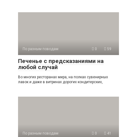
По разным поводам
0
59
Печенье с предсказаниями на
любой случай
Во многих ресторанах мира, на полках сувенирных
лавок и даже в витринах дорогих кондитерских,
По разным поводам
0
41