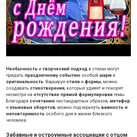
Необычность
и
творческий подход
в стихах могут
придать
праздничному событию
особый
шарм
и
оригинальность
. Варьируя
стили
и
формы
, можно
создавать
стихотворения
, которые удивят и покорят
несмотря на
отсутствие прямой формулировки
темы.
Благодаря
сочетанию
нестандартных образов,
метафор
и
языковых оборотов
, можно подчеркнуть
важность и
неповторимость
особого дня в жизни близкого
человека.
Забавные и остроумные ассоциации с отцом