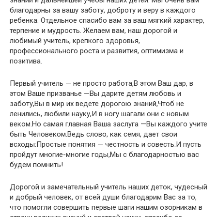
знаний и дальнейшей учебы наших детей. Мы очень вам
благодарны за вашу заботу, доброту и веру в каждого
ребенка. Отдельное спасибо вам за ваш мягкий характер,
терпение и мудрость. Желаем вам, наш дорогой и
любимый учитель, крепкого здоровья,
профессионального роста и развития, оптимизма и
позитива.
Первый учитель — не просто работа,В этом Ваш дар, в
этом Ваше призванье —Вы дарите детям любовь и
заботу,Вы в мир их ведете дорогою знаний,Чтоб не
ленились, любили науку,И в ногу шагали они с новым
веком.Но самая главная Ваша заслуга —Вы каждого учите
быть Человеком.Ведь слово, как семя, дает свои
всходы:Простые понятия — честность и совесть.И пусть
пройдут многие-многие годы,Мы с благодарностью вас
будем помнить!
Дорогой и замечательный учитель наших деток, чудесный
и добрый человек, от всей души благодарим Вас за то,
что помогли совершить первые шаги нашим озорникам в