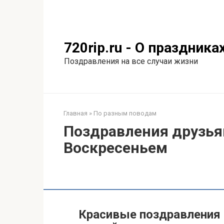
Перейти
к
контенту
720rip.ru - О праздника
Поздравления на все случаи жизни
Главная
»
По разным поводам
Поздравления друзья
Воскресеньем
Красивые поздравления