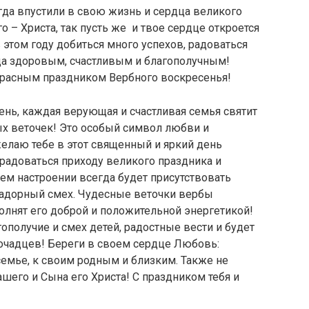
егда впустили в свою жизнь и сердца великого
 – Христа, так пусть же и твое сердце откроется
 этом году добиться много успехов, радоваться
гда здоровым, счастливым и благополучным!
екрасным праздником Вербного воскресенья!
ень, каждая верующая и счастливая семья святит
х веточек! Это особый символ любви и
желаю тебе в этот священный и яркий день
 радоваться приходу великого праздника и
ем настроении всегда будет присутствовать
 задорный смех. Чудесные веточки вербы
олнят его доброй и положительной энергетикой!
ополучие и смех детей, радостные вести и будет
очадцев! Береги в своем сердце Любовь:
емье, к своим родным и близким. Также не
шего и Сына его Христа! С праздником тебя и