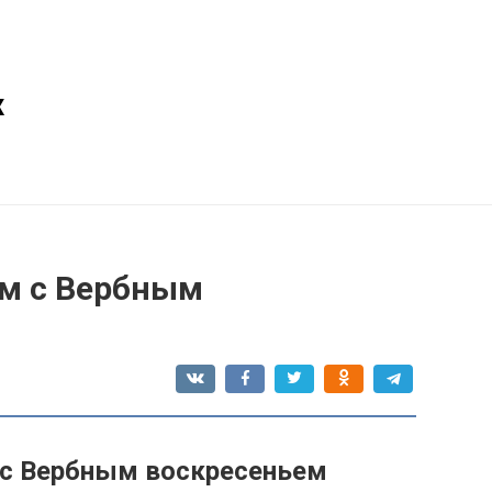
х
м с Вербным
 с Вербным воскресеньем