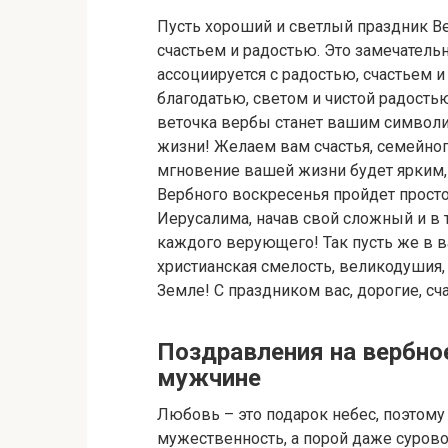
Пусть хороший и светлый праздник В
счастьем и радостью. Это замечател
ассоциируется с радостью, счастьем и
благодатью, светом и чистой радость
веточка вербы станет вашим символи
жизни! Желаем вам счастья, семейног
мгновение вашей жизни будет ярким,
Вербного воскресенья пройдет просто 
Иерусалима, начав свой сложный и в 
каждого верующего! Так пусть же в в
христианская смелость, великодушия,
Земле! С праздником вас, дорогие, сч
Поздравления на вербн
мужчине
Любовь – это подарок небес, поэтому
мужественность, а порой даже суров