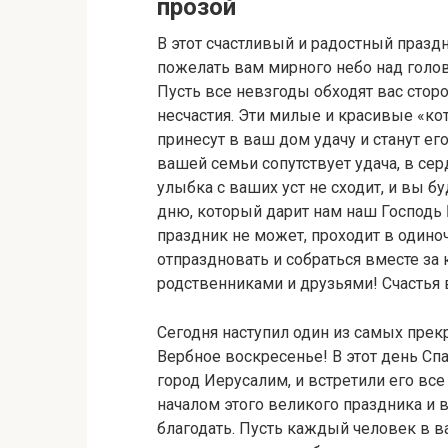
прозой
В этот счастливый и радостный празд
пожелать вам мирного небо над голово
Пусть все невзгоды обходят вас сторо
несчастия. Эти милые и красивые «ко
принесут в ваш дом удачу и станут е
вашей семьи сопутствует удача, в сер
улыбка с ваших уст не сходит, и вы 
дню, который дарит нам наш Господь 
праздник не может, проходит в одино
отпраздновать и собраться вместе за
родственниками и друзьями! Счастья
Сегодня наступил один из самых прек
Вербное воскресенье! В этот день Сп
город Иерусалим, и встретили его все
началом этого великого праздника и в
благодать. Пусть каждый человек в в