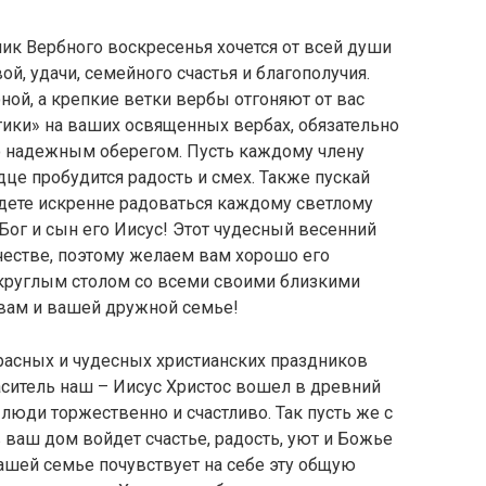
ник Вербного воскресенья хочется от всей души
й, удачи, семейного счастья и благополучия.
ной, а крепкие ветки вербы отгоняют от вас
тики» на ваших освященных вербах, обязательно
го надежным оберегом. Пусть каждому члену
дце пробудится радость и смех. Также пускай
будете искренне радоваться каждому светлому
Бог и сын его Иисус! Этот чудесный весенний
честве, поэтому желаем вам хорошо его
 круглым столом со всеми своими близкими
 вам и вашей дружной семье!
расных и чудесных христианских праздников
аситель наш – Иисус Христос вошел в древний
 люди торжественно и счастливо. Так пусть же с
 ваш дом войдет счастье, радость, уют и Божье
ашей семье почувствует на себе эту общую