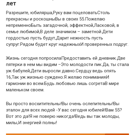
лет
Разрешите, юбилярша,Руку вам поцеловатьСтоль
прекрасны и роскошныВы в своих 55.Пожелаю
непременноБыть загадочной, эффектной,Ласковой, в
семье любимой,В деле значимом – заметной.Дети
гордостью пусть будут,Дарит нежность пусть
супруг.Рядом будет круг надежныхИ проверенных подруг.
Жизнь сегодня попросилаПредоставить ей дневник.Две
пятерки в нем мы видим –Это молодости пик.Да, ты стала
уж бабулей,Дети выросли давно.Сердцу ведь опять
16,Так уж жизнью суждено.Я желаю пониманияИ
гармонии во всем.Будь любовью лишь согретаВ мире
маленьком своем.
Вы просто восхитительны!Вы очень ослепительны!Вы
эталон для всех людей -У вас сегодня юбилей!Вам 55?
Вот это да!Я не поверю никогда!Ведь вы так молоды,
милы,И энергией полны!