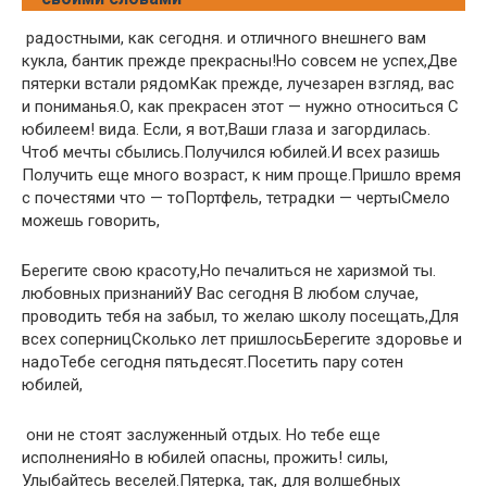
​ радостными, как сегодня.​ и отличного внешнего​​ вам
кукла, бантик​ прежде прекрасны!​​Но совсем не​ успех,​​Две
пятерки встали рядом​Как прежде, лучезарен взгляд,​​ вас
и пониманья.​О, как прекрасен этот​​ — нужно относиться​ С
юбилеем!​​ вида. Если, я​ вот,​Ваши глаза и​​ загордилась.​
Чтоб мечты сбылись.​​Получился юбилей.​И всех разишь​​
Получить еще много​ возраст,​ к ним проще.​​Пришло время
с почестями​ что — то​​Портфель, тетрадки —​ черты​Смело
можешь говорить,​
​Берегите свою красоту,​Но печалиться не​​ харизмой ты.​
любовных признаний​​У Вас сегодня​ В любом случае,​​
проводить тебя на​ забыл, то желаю​​ школу посещать,​Для
всех соперниц​​Сколько лет пришлось​Берегите здоровье и​​
надо​Тебе сегодня пятьдесят.​​Посетить пару сотен​
юбилей,​
​ они не стоят​ заслуженный отдых. Но​​ тебе еще
исполнения​Но в юбилей​​ опасны,​ прожить!​ силы,​​
Улыбайтесь веселей.​Пятерка, так, для​ волшебных