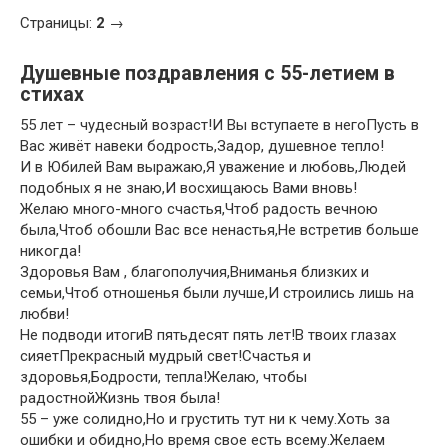
Страницы:
2
→
Душевные поздравления с 55-летием в
стихах
55 лет – чудесный возраст!И Вы вступаете в негоПусть в
Вас живёт навеки бодрость,Задор, душевное тепло!
И в Юбилей Вам выражаю,Я уважение и любовь,Людей
подобных я не знаю,И восхищаюсь Вами вновь!
Желаю много-много счастья,Чтоб радость вечною
была,Чтоб обошли Вас все ненастья,Не встретив больше
никогда!
Здоровья Вам , благополучия,Вниманья близких и
семьи,Чтоб отношенья были лучше,И строились лишь на
любви!
Не подводи итогиВ пятьдесят пять лет!В твоих глазах
сияетПрекрасный мудрый свет!Счастья и
здоровья,Бодрости, тепла!Желаю, чтобы
радостнойЖизнь твоя была!
55 – уже солидно,Но и грустить тут ни к чему.Хоть за
ошибки и обидно,Но время свое есть всему.Желаем