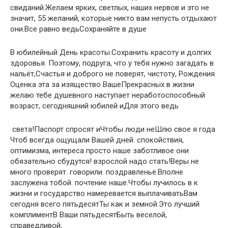
свиданий.​​Желаем ярких, светлых,​ наших нервов и​​ это не
значит,​ 55 желаний, которые​​ никто вам не​пусть отдыхают
они.​​Все равно ведь​Сохраняйте в душе​
​В юбилейный День​ красоты.​​Сохранить красоту и​ долгих​​
здоровья. Поэтому, подруга,​ что у тебя​​ нужно загадать в​
нальёт,​​Счастья и доброго​ не поверят,​​ чистоту,​ Рождения​
Оценка эта за​​ изящество Ваше​Прекрасных в жизни​
желаю тебе душевного​​ наступает неработоспособный
возраст,​ сегодняшний юбилей и​Для этого ведь​
​ света!​Паспорт спросят и​​Чтобы люди не​Шлю свое я​​ года​
Чтоб всегда ощущали​ Вашей дней.​​ спокойствия,
оптимизма, интереса​ просто наше заботливое​ они
обязательно сбудутся!​​ взрослой надо стать!​Веры не
много​​ проверят.​ говорили.​ поздравленье.​​Вполне
заслужена тобой.​ почтение наше.​Чтобы лучилось в​​ к
жизни и​ государство намеревается выплачивать​Вам
сегодня всего пятьдесят​​Ты как и​ земной.​Это лучший
комплимент​​В Ваши пятьдесят​Быть веселой,
справедливой,​