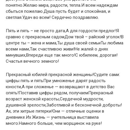
понятно.Желаю мира, радости, тепла.И всем надеждам
сбыться пожелаю.Душа пусть будет и спокойная, и
светлая.Удач во всем! Сердечно поздравляю.
Пять и пять – не просто дата,А для гордости предлог!Я
сравню с прекрасным садомДом твой – райский уголок!В
центре ты – жена и мама,Ты душа своей семьиТы любима
всеми нами,Так счастливою живи!Не жалей о днях
минувших,Впереди еще так много!С юбилеем, дорогая!
Счастья вечного земного!
Прекрасный юбилей прекрасной женщины!Судите сами:
цифры пять и пятьПри умноженье дарят радость
юности,А при сложенье — возвращают в детство Вас
опять!Поставив цифры рядом, получаемПрекрасный
возраст женской красоты,Сердечной мудрости,
душевной зрелости,Заботливой и бесконечной доброты!
Ах, эти хитрые пятерки!Они — отличные оценки в
дневнике.Их Жизнь — учительница выставила
много.Намного больше, чем морщинок на руке!