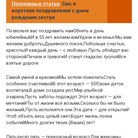
Популярные статьи
Смс и
короткие поздравления с днем
рождения сестре
Позвольте вас поздравить намОбнять в день
юбилейныйИ в 55 лет желаем вамУдачи и везенья.Мы вам
желаем доброты,Душевного покоя,Побольше счастья,
красотыИ каждый день – с любовью.Пусть обойдут вас
сторонойПечали и тревогиИ станут гладкою тропойВсе
взятые дороги.
Самой умной и красивойМы хотели пожелатьСтать
особенно счастливойВ этот возраст — 55!Своих деток
воспитала,В доме создала уют,Мир улыбкой
озаряла,Пусть заботы подождут.Этот возраст — для
мечтаний!Ты от жизни всё возьми,Сколько бы ни было
желаний,Пусть исполнятся они.Эта дата — для открытий!
Чтоб объять весь целый свет,Будет жизнь полна
событийМного долгих твоих (Ваших) лет!
Пятьдесят пять — прекрасный возрастДля женщины,