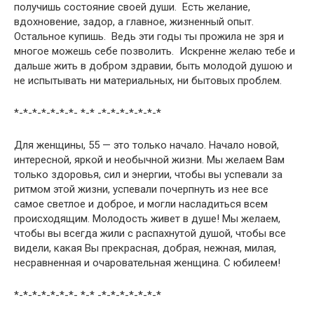
получишь состояние своей души. Есть желание,
вдохновение, задор, а главное, жизненный опыт.
Остальное купишь. Ведь эти годы ты прожила не зря и
многое можешь себе позволить. Искренне желаю тебе и
дальше жить в добром здравии, быть молодой душою и
не испытывать ни материальных, ни бытовых проблем.
*-*-*-*-*-*-*- *-* -*-*-*-*-*-*-*
Для женщины, 55 — это только начало. Начало новой,
интересной, яркой и необычной жизни. Мы желаем Вам
только здоровья, сил и энергии, чтобы вы успевали за
ритмом этой жизни, успевали почерпнуть из нее все
самое светлое и доброе, и могли насладиться всем
происходящим. Молодость живет в душе! Мы желаем,
чтобы вы всегда жили с распахнутой душой, чтобы все
видели, какая Вы прекрасная, добрая, нежная, милая,
несравненная и очаровательная женщина. С юбилеем!
*-*-*-*-*-*-*- *-* -*-*-*-*-*-*-*