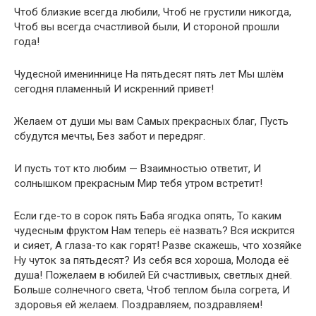
Чтоб близкие всегда любили, Чтоб не грустили никогда,
Чтоб вы всегда счастливой были, И стороной прошли
года!
Чудесной имениннице На пятьдесят пять лет Мы шлём
сегодня пламенный И искренний привет!
Желаем от души мы вам Самых прекрасных благ, Пусть
сбудутся мечты, Без забот и передряг.
И пусть тот кто любим — Взаимностью ответит, И
солнышком прекрасным Мир тебя утром встретит!
Если где-то в сорок пять Баба ягодка опять, То каким
чудесным фруктом Нам теперь её назвать? Вся искрится
и сияет, А глаза-то как горят! Разве скажешь, что хозяйке
Ну чуток за пятьдесят? Из себя вся хороша, Молода её
душа! Пожелаем в юбилей Ей счастливых, светлых дней.
Больше солнечного света, Чтоб теплом была согрета, И
здоровья ей желаем. Поздравляем, поздравляем!