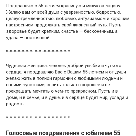
Поздравляю с 55-летием красивую и милую женщину.
Желаю вам от всей души с уверенностью, бодростью,
целеустремлённостью, любовью, энтузиазмом и хорошим
настроением продолжать свой жизненный путь. Пусть
здоровье будет крепким, счастье — бесконечным, а
удача — постоянной.
*-*-*-*-*-*-*- *-* -*-*-*-*-*-*-*
Чудесная женщина, человек доброй улыбки и чуткого
сердца, я поздравляю Вас с Вашим 55-летием и от души
желаю жить в полной гармонии с любимыми людьми и
своими чувствами, верить только в хорошее и не
прекращать мечтать о чём-то прекрасном. Пусть и в
доме, и в семье, и в душе, и в сердце будет мир, услада и
радость.
*-*-*-*-*-*-*- *-* -*-*-*-*-*-*-*
Голосовые поздравления с юбилеем 55