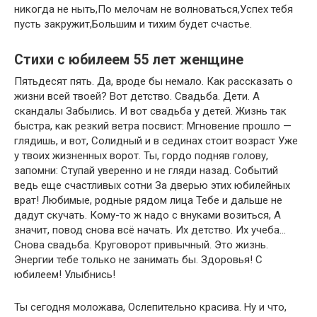
никогда не ныть,По мелочам не волноваться,Успех тебя
пусть закружит,Большим и тихим будет счастье.
Стихи с юбилеем 55 лет женщине
Пятьдесят пять. Да, вроде бы немало. Как рассказать о
жизни всей твоей? Вот детство. Свадьба. Дети. А
скандалы Забылись. И вот свадьба у детей. Жизнь так
быстра, как резкий ветра посвист: Мгновение прошло —
глядишь, и вот, Солидный и в сединах стоит возраст Уже
у твоих жизненных ворот. Ты, гордо подняв голову,
запомни: Ступай уверенно и не гляди назад. Событий
ведь еще счастливых сотни За дверью этих юбилейных
врат! Любимые, родные рядом лица Тебе и дальше не
дадут скучать. Кому-то ж надо с внуками возиться, А
значит, повод снова всё начать. Их детство. Их учеба…
Снова свадьба. Круговорот привычный. Это жизнь.
Энергии тебе только не занимать бы. Здоровья! С
юбилеем! Улыбнись!
Ты сегодня моложава, Ослепительно красива. Ну и что,