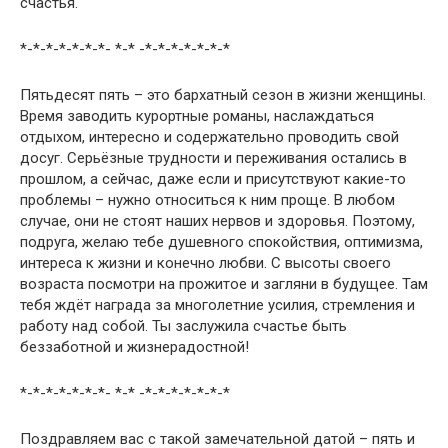
счастья.
*-*-*-*-*-*-*- *-* -*-*-*-*-*-*-*
Пятьдесят пять – это бархатный сезон в жизни женщины.
Время заводить курортные романы, наслаждаться
отдыхом, интересно и содержательно проводить свой
досуг. Серьёзные трудности и переживания остались в
прошлом, а сейчас, даже если и присутствуют какие-то
проблемы – нужно относиться к ним проще. В любом
случае, они не стоят наших нервов и здоровья. Поэтому,
подруга, желаю тебе душевного спокойствия, оптимизма,
интереса к жизни и конечно любви. С высоты своего
возраста посмотри на прожитое и загляни в будущее. Там
тебя ждёт награда за многолетние усилия, стремления и
работу над собой. Ты заслужила счастье быть
беззаботной и жизнерадостной!
*-*-*-*-*-*-*- *-* -*-*-*-*-*-*-*
Поздравляем вас с такой замечательной датой – пять и