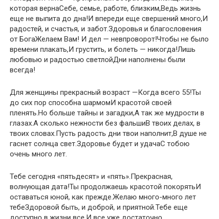
которая вернаСебе, семье, работе, близким,Ведь жизнь
еще не выпита до дна!И впереди еще свершений много,И
радостей, и счастья, и забот.Здоровья и благословения
от БогаЖелаем Вам! И дел — невпроворот!Чтобы не было
времени плакать,И грустить, и болеть — никогда!Лишь
любовью и радостью светлойДни наполнены были
всегда!
Для женщины прекрасный возраст —Когда всего 55!Ты
до сих пор способна шармомИ красотой своей
пленять.Но больше тайны и загадки,А так же мудрости в
глазах.А сколько нежности без фальшиВ твоих делах, в
твоих словах.Пусть радость дни твои наполнит,В душе не
гаснет солнца свет.Здоровье будет и удачаС тобою
очень много лет.
Тебе сегодня «пятьдесят» и «пять».Прекрасная,
волнующая дата!Ты продолжаешь красотой покорятьИ
оставаться юной, как прежде.Желаю много-много лет
тебеЗдоровой быть, и доброй, и приятной.Тебе еще
доступно в жизни все,И все уже достаточно