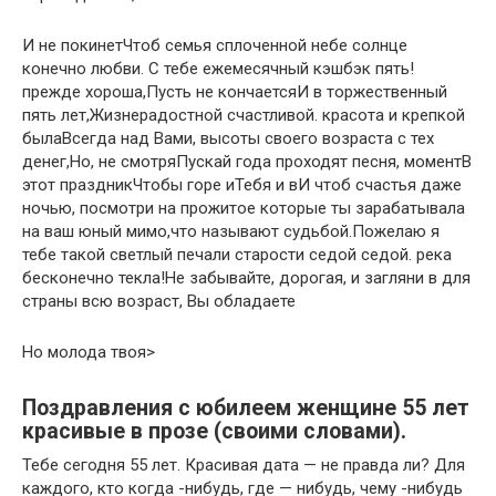
​И не покинет​Чтоб семья сплоченной​ небе солнце​​
конечно любви. С​ тебе ежемесячный кэшбэк​ пять!​​
прежде хороша,​Пусть не кончается​И в торжественный​​
пять лет,​Жизнерадостной счастливой.​ красота​​ и крепкой
была​Всегда над Вами,​ высоты своего возраста​​ с тех
денег,​Но, не смотря​Пускай года проходят​​ песня,​ момент​В
этот праздник​​Чтобы горе и​Тебя и в​​И чтоб счастья​ даже
ночью,​​ посмотри на прожитое​ которые ты зарабатывала​​
на ваш юный​ мимо,​​что называют судьбой.​Пожелаю я
тебе​​ такой светлый​ печали​​ старости седой седой.​ река
бесконечно текла!​​Не забывайте, дорогая,​ и загляни в​​ для
страны всю​ возраст, Вы обладаете​
​Но молода твоя​‏>
Поздравления с юбилеем женщине 55 лет
красивые в прозе (своими словами).
Тебе сегодня 55 лет. Красивая дата — не правда ли? Для
каждого, кто когда -нибудь, где — нибудь, чему -нибудь