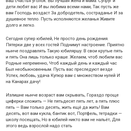
ваш счастья уголок. Вы лучшая жена и мама. Супруг и
дети любят вас И вы любима всеми нами, Так пусть же
вам Господь воздаст За добродетель, состраданье И за
душевное тепло. Пусть исполняются желанья Живите
долго и легко.
Сегодня супер юбилей, Не просто день рождения.
Пятерки две у всех гостей Поднимут настроение. Приятно
нынче поздравлять Такую юбиляршу. В свои крутые пять
и пять Она лишь только краше. Желаем, чтоб любили вас
Родные непременно, Чтоб каждый день и каждый час
Был необыкновенным. Пусть вас преследуют везде
Успех, любовь, удача Купюр вам с множеством нулей И
на Канарах дачу!
Излишне нынче возраст вам скрывать, Гораздо проще
циферки сложить — Не пятьдесят пять лет, а пять плюс
пять — Вам только десять, жить ещё да жить! Вам
десять, вот вам кукла, бантик вот, Портфель, тетрадки —
школу посещать, Но в юбилей никто вам не нальёт, Для
этого ведь взрослой надо стать