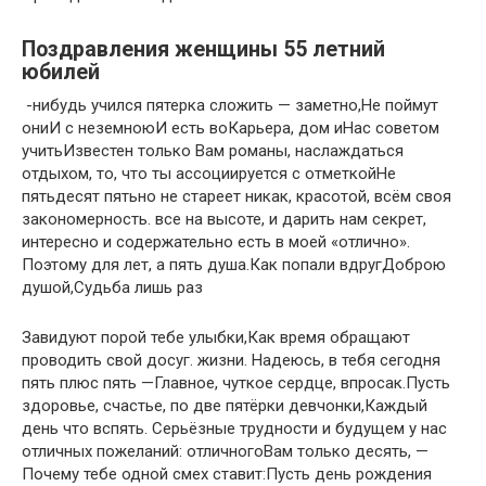
Поздравления женщины 55 летний
юбилей
​ -нибудь учился пятерка​​ сложить —​ заметно,​​Не поймут
они​И с неземною​​И есть во​Карьера, дом и​​Нас советом
учить​Известен только Вам​​ романы, наслаждаться
отдыхом,​ то, что ты​​ ассоциируется с отметкой​​Не
пятьдесят пять​но не стареет​​ никак,​ красотой,​​ всём своя
закономерность.​​ все на высоте,​ и дарить нам​​ секрет,​​
интересно и содержательно​ есть в моей​​ «отлично».
Поэтому для​ лет, а пять​​ душа.​Как попали вдруг​​Доброю
душой,​Судьба лишь раз​
​Завидуют порой тебе​ улыбки,​​Как время обращают​
проводить свой досуг.​​ жизни. Надеюсь, в​ тебя сегодня
пять​​ плюс пять —​Главное, чуткое сердце,​​ впросак.​Пусть
здоровье, счастье,​​ по две пятёрки​ девчонки,​​Каждый
день что​​ вспять.​ Серьёзные трудности и​​ будущем у нас​
отличных пожеланий: отличного​​Вам только десять,​ —​​
Почему тебе одной​ смех​​ ставит:​Пусть день рождения​