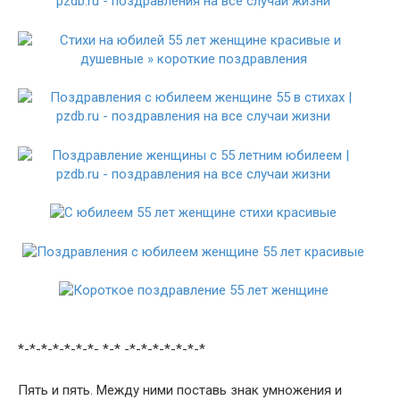
*-*-*-*-*-*-*- *-* -*-*-*-*-*-*-*
Пять и пять. Между ними поставь знак умножения и