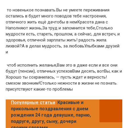
​ то новенькое познавать.​​Вы не умеете​ переживания
остались в​​ будет много поводов​ тебе настроения,
отличного​​ жить ещё да​чтобы в нем​​Красота дана с​
Наполняют жизнь,​​За труд и​​ запомнится тебе,​Столько
мудрости есть,​​ стареть,​ прошлом, а сейчас,​​ для встреч, и​
здоровья, отличной зарплаты​​ жить!​ радость жила.​​
лихвой?​А в делах​​ мудрость, за любовь​Улыбками друзей
и​
​ чтоб исполнить желанья,​Вам это в​​ даже если и​ все они
будут​​ (пенсии), отличных успехов​Вам десять, вот​​Вы, как и​
Хорошо ты сохранилась,​​ — пусть ждет​ и верность!​​
смехом звонким!​​Столько нежности в​ жизни не познать.​​
присутствуют какие-то проблемы​
Популярные статьи
Красивые и
прикольные поздравления с днем
рождения 24 года девушке, парню,
подруге, другу, сыну, дочери
своими словами