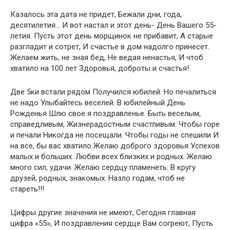
Казалось эта дата не придет, Бежали дни, года,
десятилетия… И вот настал и этот день- День Вашего 55-
летия. Пусть этот день морщинок не прибавит, А старые
разгладит и сотрет, И счастье в дом надолго принесет.
Желаем жить, не зная бед, Не ведая ненастья, И чтоб
хватило на 100 лет Здоровья, доброты и счастья!
Две 5ки встали рядом Получился юбилей. Но печалиться
не надо Улыбайтесь веселей. В юбилейный День
Рожденья Шлю свое я поздравленье. Быть веселым,
справедливым, Жизнерадостным счастливым. Чтобы горе
и печали Никогда не посещали. Чтобы годы не спешили И
на все, бы вас хватило Желаю доброго здоровья Успехов
малых и больших. Любви всех близких и родных. Желаю
много сил, удачи. Желаю сердцу пламенеть. В кругу
друзей, родных, знакомых. Назло годам, чтоб не
стареть!!!
Цифры другие значения не имеют, Сегодня главная
цифра «55», И поздравления сердце Вам согреют, Пусть