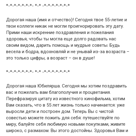
*-*-*-*-*-*-*- *-* -*-*-*-*-*-*-*
Дорогая наша (имя и отчество)! Сегодня твое 55-летие и
твои коллеги никак не могли проигнорировать эту дату.
Прими наши искренние поздравления и пожелания
здоровья, чтобы ты могла еще долго радовать нас
своим видом, дарить помощь и мудрые советы. Будь
весела и бодра, вдохновляй и не унывай из-за возраста –
это только цифры, а возраст – он в душе!
*-*-*-*-*-*-*- *-* -*-*-*-*-*-*-*
Дорогая наша Юбилярша. Сегодня мы хотим поздравить
вас и пожелать вам благополучия и процветания.
Перефразируя цитату из известного кинофильма, хотим
Вам сказать, что в 55 лет жизнь только начинается: уже
выросли дети и построен дом. Теперь Вы с чистой
совестью можете пожить для себя: путешествуйте по
миру, балуйте себя любимую новыми покупками, живите
широко, с размахом. Вы этого достойны. Здоровья Вам и