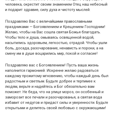
человека, окрестит своим знамением Отец наш небесный
и подарит здравие, силу духа и чистоту мыслей.
Поздравляю Вас с величайшими православными
праздниками — Богоявлением и Крещением Господним!
Желаю, чтобы на Вас сошла святая Божья благодать.
Чтобы тело и душа, омываясь освященной водой,
насытились здоровьем, легкостью, отрадой. Чтобы ушли
боль, досада, разочарование, ненависть и пороки, а на
смену им в душе воцарились мир, покой и согласие!
Поздравляю вас с Богоявлением! Пусть ваша жизнь
наполнится гармонией. Искренне желаю радоваться
каждому прожитому мгновению, чтобы каждый день был
радостным и светлым. Будьте добрее и терпимее к
людям, верьте и надейтесь и Бог обязательно вам
поможет. Не беда, что на улице мороз, он особенный и
заморозит все печали и разочарованья, а святая вода
избавит от недугов и придаст силы и уверенности. Будьте
открытыми и делитесь своей любовью с окружающими!