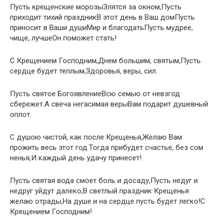
Пусть крещенские морозыЗлятся за окном,Пусть
приходит тихий праздникВ этот день в Ваш домПусть
приносит в Ваши душиМир и благодатьПусть мудрее,
чище, лучшеОн поможет стать!
С Крещением Господним,Днем большим, святым,Пусть
сердце будет теплым,Здоровья, веры, сил.
Пусть святое БогоявлениеВсю семью от невзгод
сбережет.А свеча негасимая верыВам подарит душевный
оплот.
С душою чистой, как после Крещенья,Желаю Вам
прожить весь этот год.Тогда прибудет счастье, без сом
ненья,И каждый день удачу принесет!
Пусть святая вода смоет боль и досаду,Пусть недуг и
недруг уйдут далеко,В светлый праздник Крещенья
желаю отрады,На душе и на сердце пусть будет легко!С
Крещением Господним!