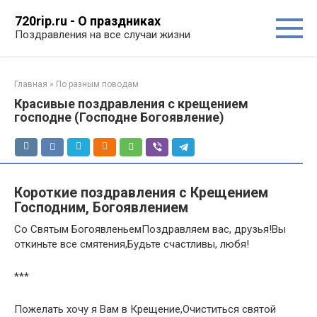
Перейти
720rip.ru - О праздниках
к
Поздравления на все случаи жизни
контенту
Главная
»
По разным поводам
Красивые поздравления с крещением
господне (Господне Богоявление)
Короткие поздравления с Крещением
Господним, Богоявлением
Со Святым БогоявленьемПоздравляем вас, друзья!Вы
откиньте все смятения,Будьте счастливы, любя!
***
Пожелать хочу я Вам в Крещение,Очиститься святой