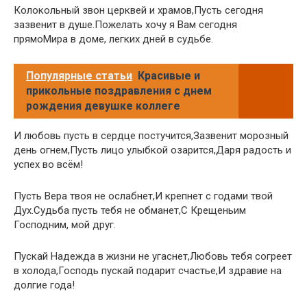
Колокольный звон церквей и храмов,Пусть сегодня
зазвенит в душе.Пожелать хочу я Вам сегодня
прямоМира в доме, легких дней в судьбе.
Популярные статьи
Красивые и
прикольные поздравления с днем
рождения девушке коллеге
И любовь пусть в сердце постучится,Зазвенит морозный
день огнем,Пусть лицо улыбкой озарится,Даря радость и
успех во всём!
Пусть Вера твоя не ослабнет,И крепнет с годами твой
Дух.Судьба пусть тебя не обманет,С Крещеньим
Господним, мой друг.
Пускай Надежда в жизни не угаснет,Любовь тебя согреет
в холода,Господь пускай подарит счастье,И здравие на
долгие года!