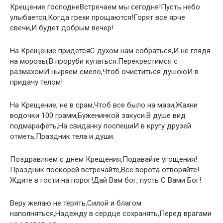
Крещение господнеВстречаем мы сегодня!Пусть небо
улыбается,Когда грехи прощаются!Горят все ярче
свечи,И будет добрым вечер!
На Крещение придетсяС духом нам собраться,И не глядя
на морозы,В проруби купаться.Перекрестимся с
размахомИ ныряем смело,Чтоб очиститься душоюИ в
придачу телом!
На Крещение, не в срам,Чтоб все было на мази,Жахни
водочки 100 грамм,Буженинкой закуси.В душе вид
подмарафеть,На свиданку поспешиИ в кругу друзей
отметь,Праздник тела и души.
Поздравляем с днем Крещения,Подавайте угощения!
Праздник поскорей встречайте,Все ворота отворяйте!
Ждите в гости на порог!Дай Вам бог, пусть С Вами Бог!
Веру желаю не терять,Силой и благом
наполняться,Надежду в сердце сохранять,Перед врагами