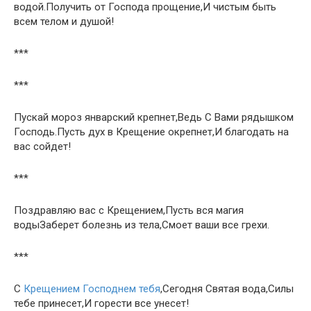
водой.Получить от Господа прощение,И чистым быть
всем телом и душой!
***
***
Пускай мороз январский крепнет,Ведь С Вами рядышком
Господь.Пусть дух в Крещение окрепнет,И благодать на
вас сойдет!
***
Поздравляю вас с Крещением,Пусть вся магия
водыЗаберет болезнь из тела,Смоет ваши все грехи.
***
С
Крещением Господнем тебя
,Сегодня Святая вода,Силы
тебе принесет,И горести все унесет!