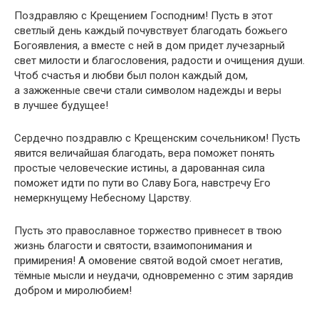
Поздравляю с Крещением Господним! Пусть в этот
светлый день каждый почувствует благодать божьего
Богоявления, а вместе с ней в дом придет лучезарный
свет милости и благословения, радости и очищения души.
Чтоб счастья и любви был полон каждый дом,
а зажженные свечи стали символом надежды и веры
в лучшее будущее!
Сердечно поздравлю с Крещенским сочельником! Пусть
явится величайшая благодать, вера поможет понять
простые человеческие истины, а дарованная сила
поможет идти по пути во Славу Бога, навстречу Его
немеркнущему Небесному Царству.
Пусть это православное торжество привнесет в твою
жизнь благости и святости, взаимопонимания и
примирения! А омовение святой водой смоет негатив,
тёмные мысли и неудачи, одновременно с этим зарядив
добром и миролюбием!