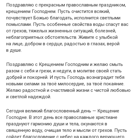
Поздравляю с прекрасным православным праздником,
крещением Господнем. Пусть очистится всякий,
почувствует Божью благодать, исполнится светлыми
помыслами. Пусть особенные свойства воды спасут вас
от грехов, тяжелых жизненных ситуаций, болезней,
неблагоприятных обстоятельств. Живите с улыбкой
на лице, добром в сердце, радостью в глазах, верой
в душе.
Поздравляю с Крещением Господним и желаю смыть
разом с себя и грехи, и недуги, в молитве своей стать
добрей и покорней. И пусть Господь вознаградит тебя
новыми силами за твоё милосердие, за твоё покаяние.
Желаю радостной и счастливой жизни с чистой любовью
и светлой надеждой.
Сегодня великий благословенный день — Крещение
Господне. В этот день все православные христиане
празднуют гармонию души и тела, окунаются в
священную воду, очищая тело и мысли от грехов. Пусть
сойдет благословение с небес на каждого верующего