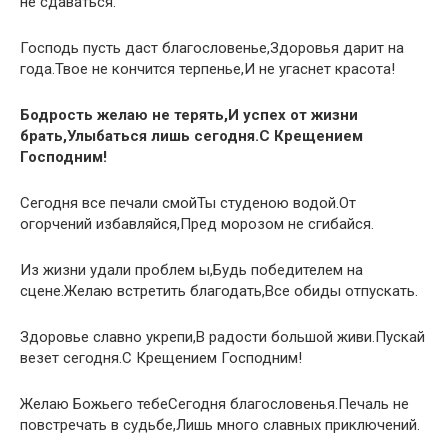
не сдаваться.
Господь пусть даст благословенье,Здоровья дарит на
года.Твое не кончится терпенье,И не угаснет красота!
Бодрость желаю не терять,И успех от жизни
брать,Улыбаться лишь сегодня.С Крещением
Господним!
Сегодня все печали смойТы студеною водой.От
огорчений избавляйся,Пред морозом не сгибайся.
Из жизни удали проблем ы,Будь победителем на
сцене.Желаю встретить благодать,Все обиды отпускать.
Здоровье славно укрепи,В радости большой живи.Пускай
везет сегодня.С Крещением Господним!
Желаю Божьего тебеСегодня благословенья.Печаль не
повстречать в судьбе,Лишь много славных приключений.