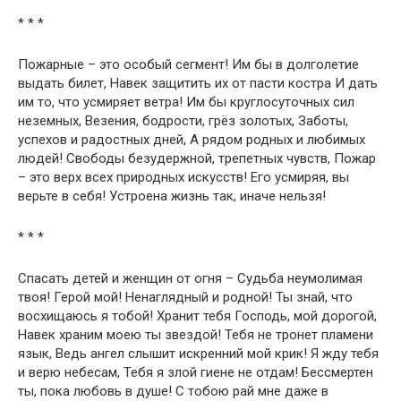
* * *
Пожарные – это особый сегмент! Им бы в долголетие
выдать билет, Навек защитить их от пасти костра И дать
им то, что усмиряет ветра! Им бы круглосуточных сил
неземных, Везения, бодрости, грёз золотых, Заботы,
успехов и радостных дней, А рядом родных и любимых
людей! Свободы безудержной, трепетных чувств, Пожар
– это верх всех природных искусств! Его усмиряя, вы
верьте в себя! Устроена жизнь так, иначе нельзя!
* * *
Спасать детей и женщин от огня – Судьба неумолимая
твоя! Герой мой! Ненаглядный и родной! Ты знай, что
восхищаюсь я тобой! Хранит тебя Господь, мой дорогой,
Навек храним моею ты звездой! Тебя не тронет пламени
язык, Ведь ангел слышит искренний мой крик! Я жду тебя
и верю небесам, Тебя я злой гиене не отдам! Бессмертен
ты, пока любовь в душе! С тобою рай мне даже в