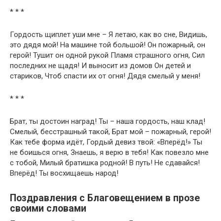
* * *
Гордость щиплет уши мне – Я летаю, как во сне, Видишь,
это дядя мой! На машине той большой! Он пожарный, он
герой! Тушит он одной рукой Пламя страшного огня, Сил
последних не щадя! И выносит из домов Он детей и
стариков, Чтоб спасти их от огня! Дядя смелый у меня!
* * *
Брат, ты достоин наград! Ты – наша гордость, наш клад!
Смелый, бесстрашный такой, Брат мой – пожарный, герой!
Как тебе форма идёт, Гордый девиз твой: «Вперёд!» Ты
не боишься огня, Знаешь, я верю в тебя! Как повезло мне
с тобой, Милый братишка родной! В путь! Не сдавайся!
Вперёд! Ты восхищаешь народ!
Поздравления с Благовещением в прозе
своими словами