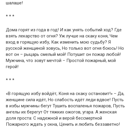
шалаше!
* * *
Дома горят из года в год! И как унять событий ход? Где
взять лекарство от огня? Уж лучше на скаку коня, Чем
вход в горящую избу, Как изменить мою судьбу? Я
русской женщиной зовусь, Но только вот огня боюсь! Но
вот он – рыцарь смелый мой! Потушит он пожар любой!
Мужчина, что зовут мечтой – Простой пожарный, мой
герой!
* * *
«В горящую избу войдёт, Коня на скаку остановит!» – Да,
женщине сила идёт, Но слабость идёт леди вдвое! Пусть
в избы мужчины бегут Тушить воспаленья пожаров, Пусть
ангелы их берегут От тяжких ожогов, угара. А женская
доля проста: С надежной и верой бессмертной
Пожарного ждать у окна, Ценить и любить беззаветно!