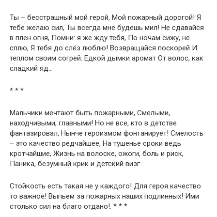
Ты – бесстрашный мой герой, Мой пожарный дорогой! Я
тебе желаю сил, Ты всегда мне будешь мил! Не сдавайся
в плен огня, Помни: я же жду тебя, По ночам сижу, не
сплю, Я тебя до слёз люблю! Возвращайся поскорей И
теплом своим согрей. Едкой дымки аромат От волос, как
сладкий яд…
* * *
Мальчики мечтают быть пожарными, Смелыми,
находчивыми, главными! Но не все, кто в детстве
фантазировал, Нынче героизмом фонтанирует! Смелость
– это качество редчайшее, На тушенье сроки ведь
кротчайшие, Жизнь на волоске, ожоги, боль и риск,
Паника, безумный крик и детский визг
Стойкость есть такая не у каждого! Для героя качество
то важное! Выпьем за пожарных наших подлинных! Ими
столько сил на благо отдано!. * * *