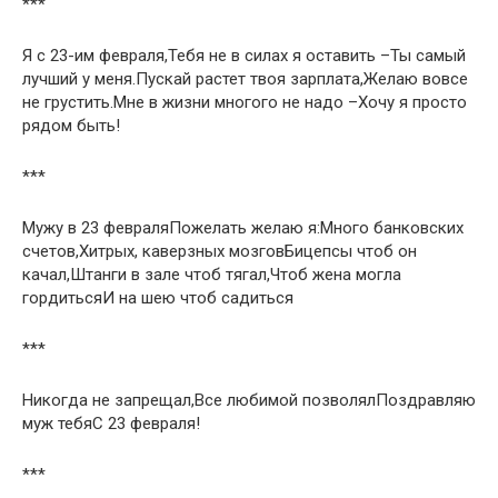
***
Я с 23-им февраля,Тебя не в силах я оставить –Ты самый
лучший у меня.Пускай растет твоя зарплата,Желаю вовсе
не грустить.Мне в жизни многого не надо –Хочу я просто
рядом быть!
***
Мужу в 23 февраляПожелать желаю я:Много банковских
счетов,Хитрых, каверзных мозговБицепсы чтоб он
качал,Штанги в зале чтоб тягал,Чтоб жена могла
гордитьсяИ на шею чтоб садиться
***
Никогда не запрещал,Все любимой позволялПоздравляю
муж тебяС 23 февраля!
***