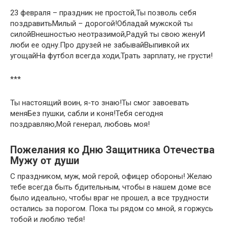
23 февраля – праздник не простой,Ты позволь себя
поздравитьМилый – дорогой!Обладай мужской ты
силойВнешностью неотразимой,Радуй ты свою женуИ
люби ее одну.Про друзей не забывайВыпивкой их
угощайНа футбол всегда ходи,Трать зарплату, не грусти!
***
Ты настоящий воин, я-то знаю!Ты смог завоевать
меняБез пушки, сабли и коня!Тебя сегодня
поздравляю,Мой генерал, любовь моя!
Пожелания ко Дню Защитника Отечества
Мужу от души
С праздником, муж, мой герой, офицер обороны! Желаю
тебе всегда быть бдительным, чтобы в нашем доме все
было идеально, чтобы враг не прошел, а все трудности
остались за порогом. Пока ты рядом со мной, я горжусь
тобой и люблю тебя!