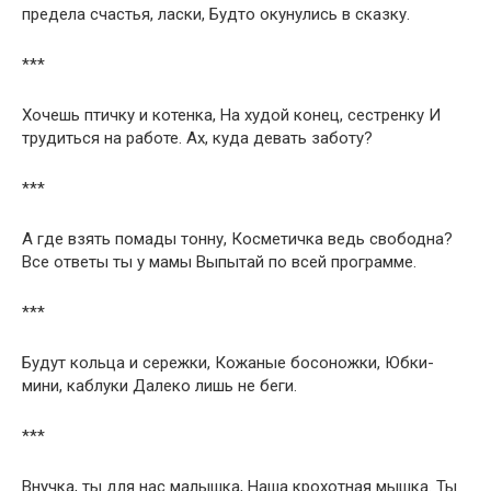
предела счастья, ласки, Будто окунулись в сказку.
***
Хочешь птичку и котенка, На худой конец, сестренку И
трудиться на работе. Ах, куда девать заботу?
***
А где взять помады тонну, Косметичка ведь свободна?
Все ответы ты у мамы Выпытай по всей программе.
***
Будут кольца и сережки, Кожаные босоножки, Юбки-
мини, каблуки Далеко лишь не беги.
***
Внучка, ты для нас малышка, Наша крохотная мышка. Ты