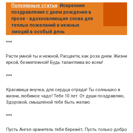
Популярные статьи
Искренние
поздравления с днем рождения в
прозе - вдохновляющие слова для
теплых пожеланий и нежных
эмоций в особый день
***
Расти умной ты и нежной, Расцвети, как роза днем. Жизни
яркой, безмятежной! Будь талантлива во всем!
***
Красавица-внучка, для сердца отрада! Ты солнышко в
жизни, любимое чадо! Тебе 10 лет. От души поздравляю,
Здоровой, смышлёной тебе быть желаю.
***
Пусть Ангел-хранитель тебя бережёт, Пусть только добро