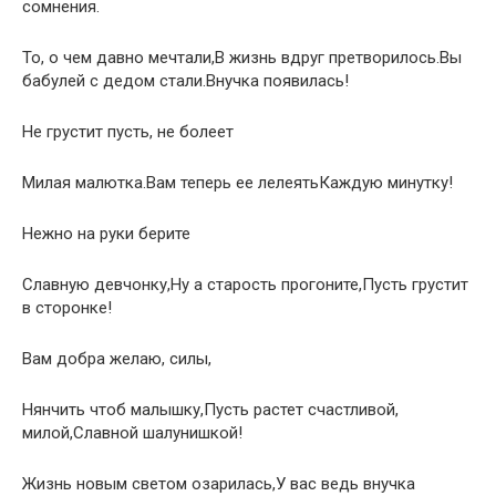
сомнения.
То, о чем давно мечтали,В жизнь вдруг претворилось.Вы
бабулей с дедом стали.Внучка появилась!
Не грустит пусть, не болеет
Милая малютка.Вам теперь ее лелеятьКаждую минутку!
Нежно на руки берите
Славную девчонку,Ну а старость прогоните,Пусть грустит
в сторонке!
Вам добра желаю, силы,
Нянчить чтоб малышку,Пусть растет счастливой,
милой,Славной шалунишкой!
Жизнь новым светом озарилась,У вас ведь внучка