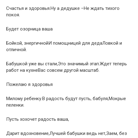
Счастья и здоровья.Ну а дедушке –Не ждать тихого
покоя.
Будет озорница ваша
Бойкой, энергичнойИ помощницей для дедаЛовкой и
отличной.
Бабушкой уже вы стали,Это значимый этап.Ждет теперь
работ на кухнеВас совсем другой масштаб.
Пожелаю я здоровья
Милому ребенку.В радость будут пусть, бабуля,Мокрые
пеленки.
Пусть хохочет радость ваша,
Дарит вдохновение,Лучшей бабушки ведь нет,Заем, без