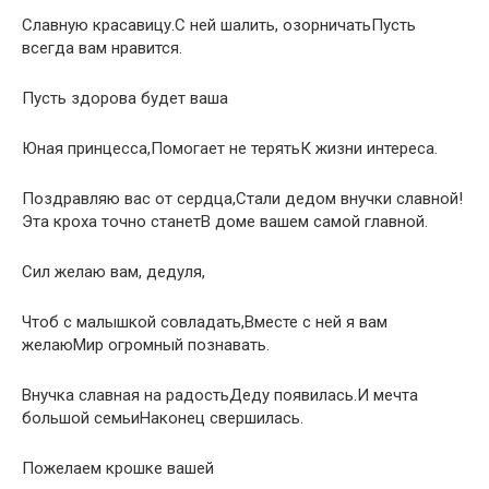
Славную красавицу.С ней шалить, озорничатьПусть
всегда вам нравится.
Пусть здорова будет ваша
Юная принцесса,Помогает не терятьК жизни интереса.
Поздравляю вас от сердца,Стали дедом внучки славной!
Эта кроха точно станетВ доме вашем самой главной.
Сил желаю вам, дедуля,
Чтоб с малышкой совладать,Вместе с ней я вам
желаюМир огромный познавать.
Внучка славная на радостьДеду появилась.И мечта
большой семьиНаконец свершилась.
Пожелаем крошке вашей