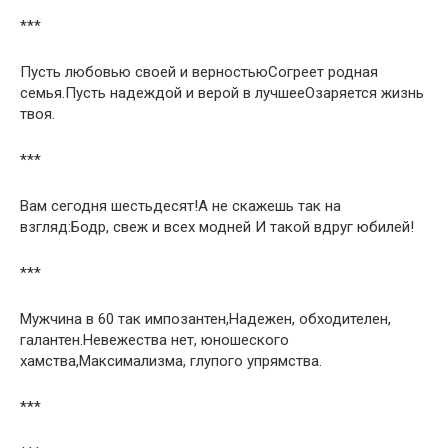
***
Пусть любовью своей и верностьюСогреет родная
семья.Пусть надеждой и верой в лучшееОзаряется жизнь
твоя.
***
Вам сегодня шестьдесят!А не скажешь так на
взгляд:Бодр, свеж и всех модней И такой вдруг юбилей!
***
Мужчина в 60 так импозантен,Надежен, обходителен,
галантен.Невежества нет, юношеского
хамства,Максимализма, глупого упрямства.
***