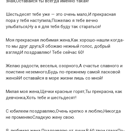
зная,Оставайся ты всегда именно такая!
Шестьдесят тебе уже — это очень мало,И прекрасная
пора у тебя наступила,Пожелаю я тебе вечно
улыбаться,Ну а я для тебя буду так стараться!
Моя прекрасная любимая жена,Как хорошо-нашли когда-
то мы друг друга,Я обожаю нежный голос, добрый
взглядИ поздравляю! Тебе сейчас 60!
Желаю радости, веселья, озорного,А счастье славного и
поистине неземного,Будь по-прежнему самой ласковой
женойИ оставайся в море жизни лишь со мной!
Милая моя жена,Щечки красные горят,Ты прекрасна, как
девчонка,Хоть тебе и шестьдесят!
С юбилеем поздравляю,Очень крепко я люблю,Никогда
не променяюСладкую жену свою.
Я, любимая жена,Поздравляю от души.В 60 твои глазаПо-