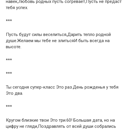
навек,Любовь родных пусть согревает,Пусть не предаст
тебя успех.
***
Пусть будут силы веселиться,Дарить тепло родной
душе.Желаем мы тебе не злитьсяИ быть всегда на
высоте.
***
***
Ты сегодня супер-класс Это раз.День рожденья у тебя
Это два.
***
Кругом близкие твои Это три.60! Большая дата, но на
цифру не гляди,Поздравлять от всей души собрались