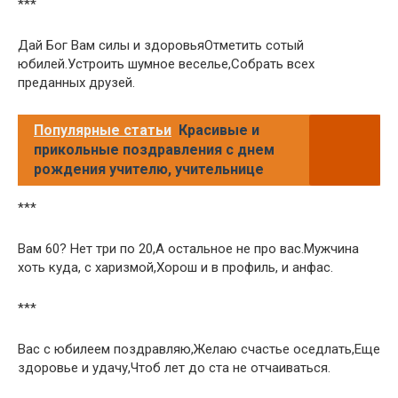
***
Дай Бог Вам силы и здоровьяОтметить сотый
юбилей.Устроить шумное веселье,Собрать всех
преданных друзей.
Популярные статьи
Красивые и
прикольные поздравления с днем
рождения учителю, учительнице
***
Вам 60? Нет три по 20,А остальное не про вас.Мужчина
хоть куда, с харизмой,Хорош и в профиль, и анфас.
***
Вас с юбилеем поздравляю,Желаю счастье оседлать,Еще
здоровье и удачу,Чтоб лет до ста не отчаиваться.