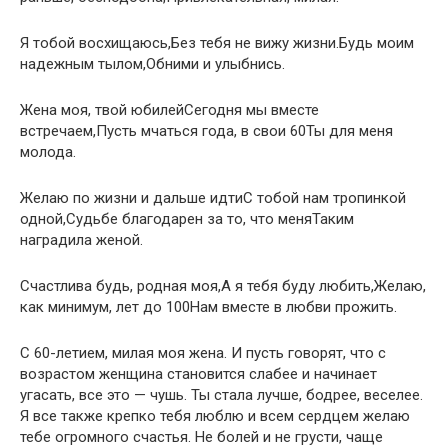
Я тобой восхищаюсь,Без тебя не вижу жизни.Будь моим
надежным тылом,Обними и улыбнись.
Жена моя, твой юбилейСегодня мы вместе
встречаем,Пусть мчаться года, в свои 60Ты для меня
молода.
Желаю по жизни и дальше идтиС тобой нам тропинкой
одной,Судьбе благодарен за то, что меняТаким
наградила женой.
Счастлива будь, родная моя,А я тебя буду любить,Желаю,
как минимум, лет до 100Нам вместе в любви прожить.
С 60-летием, милая моя жена. И пусть говорят, что с
возрастом женщина становится слабее и начинает
угасать, все это — чушь. Ты стала лучше, бодрее, веселее.
Я все также крепко тебя люблю и всем сердцем желаю
тебе огромного счастья. Не болей и не грусти, чаще