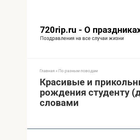
Перейти
к
контенту
720rip.ru - О праздника
Поздравления на все случаи жизни
Главная
»
По разным поводам
Красивые и прикольн
рождения студенту (д
словами