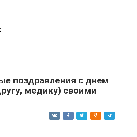
х
ые поздравления с днем
ругу, медику) своими