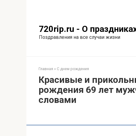
Перейти
к
контенту
720rip.ru - О праздника
Поздравления на все случаи жизни
Главная
»
С днем рождения
Красивые и прикольн
рождения 69 лет муж
словами