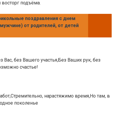
 восторг подъёма.
рикольные поздравления с днем
мужчине) от родителей, от детей
з Вас, без Вашего участья,Без Ваших рук, без
озможно счастье!
забот,Стремительно, нарастяжимо время,Но там, в
родное поколенье