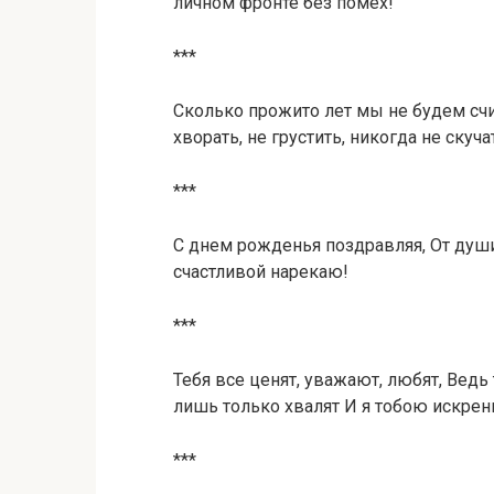
личном фронте без помех!
***
Сколько прожито лет мы не будем счи
хворать, не грустить, никогда не скуч
***
С днем рожденья поздравляя, От души
счастливой нарекаю!
***
Тебя все ценят, уважают, любят, Ведь 
лишь только хвалят И я тобою искрен
***