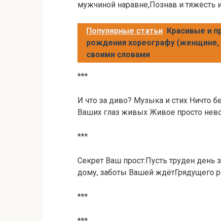
мужчиной наравне,Познав и тяжесть и
Популярные статьи
Красивые и п
рождения хореографу (женщине, 
своими словами
***
И что за диво? Музыка и стих Ничто бе
Ваших глаз живых Живое просто нев
***
Секрет Ваш прост:Пусть труден день 
дому, заботы Вашей ждётГрядущего 
***
***