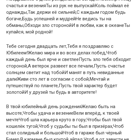
счастья и везенияТы из рук не выпускайКоль поймал её
однажды,Так держи её сильней,С каждым годом будь
богаче,Будь успешней и мудрейНе ведись ты на
обманы,Обходи зло сторонойИ в любви, как в океанеТы
купайся, мой родной!
Тебе сегодня двадцать лет,Тебя я поздравляю с
Юбилеем!Желаю мира и во всех делах побед,Чтоб
каждый день был ярче и светлееПусть зло тебя обходит
стороной,А ветерок развеет все печали,Пусть счастье
солнцем светит над тобойИ манят в путь невиданные
далиЖиви сто лет в согласии с собой,Мечтай и
путешествуй по планете,Пусть твой характер будет
золотойИ у друзей ты будь в авторитете!
В твой юбилейный день рожденияЖелаю быть на
высоте,Чтобы удача и везениеВели вперёд, к твоей
мечтеЧтоб шла карьера круто в гору,Чтобы был твой
кошелёк тугой,Чтоб у судьбы ты был в призёрах,Чтоб
стал солидный и большойЧтоб в гараже был чёрный
Бумер,В кармане был крутой айпад,Чтоб я от зависти не