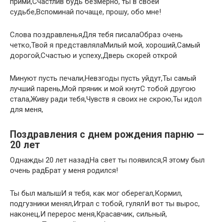
прими,Счастлив будь безмерно, ты в своей
судьбе,Вспоминай почаще, прошу, обо мне!
Слова поздравленьяДля тебя писалаОбраз очень
четко,Твой я представлялаМилый мой, хороший,Самый
дорогой,Счастью и успеху,Дверь скорей открой
Минуют пусть печали,Невзгоды пусть уйдут,Ты самый
лучший парень,Мой пряник и мой кнутС тобой другою
стала,Живу ради тебя,Чувств я своих не скрою,Ты идол
для меня,
Поздравления с днем рождения парню —
20 лет
Однажды 20 лет назадНа свет ты появился,Я этому был
очень радБрат у меня родился!
Ты был малышИ я тебя, как мог оберегал,Кормил,
подгузники менял,Играл с тобой, гулялИ вот ты вырос,
наконец,И перерос меня,Красавчик, сильный,