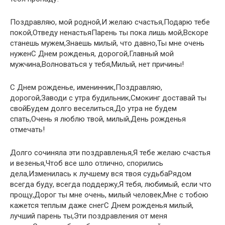
Поздравляю, мой родной,И желаю счастья,Подарю тебе
покой,Отведу ненастьяПарень ты пока лишь мой,Вскоре
станешь мужем,Знаешь милый, что давно,Ты мне очень
нуженС Днем рожденья, дорогой,Главный мой
мужчина,Волноваться у тебя,Милый, нет причины!
С Днем рожденье, именинник,Поздравляю,
дорогой,Заводи с утра будильник,Смокинг доставай ты
свойБудем долго веселиться,До утра не будем
спать,Очень я люблю твой, милый,День рожденья
отмечать!
Долго сочиняла эти поздравленья,Я тебе желаю счастья
и везенья,Чтоб все шло отлично, спорились
дела,Изменилась к лучшему вся твоя судьбаРядом
всегда буду, всегда поддержу,Я тебя, любимый, если что
прощу,Дорог ты мне очень, милый человек,Мне с тобою
кажется теплым даже снегС Днем рожденья милый,
лучший парень ты,Эти поздравления от меня