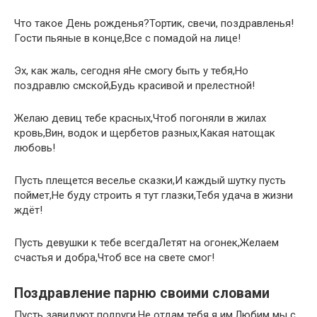
Что такое День рожденья?Тортик, свечи, поздравленья!
Гости пьяные в конце,Все с помадой на лице!
Эх, как жаль, сегодня яНе смогу быть у тебя,Но
поздравлю смской,Будь красивой и прелестной!
Желаю девиц тебе красных,Чтоб погоняли в жилах
кровь,Вин, водок и щербетов разных,Какая натощак
любовь!
Пусть плещется веселье сказки,И каждый шутку пусть
поймет,Не буду строить я тут глазки,Тебя удача в жизни
ждёт!
Пусть девушки к тебе всегдаЛетят на огонек,Желаем
счастья и добра,Чтоб все на свете смог!
Поздравление парню своими словами
Пусть завидуют подруги,Не отдам тебя я им,Любим мы с