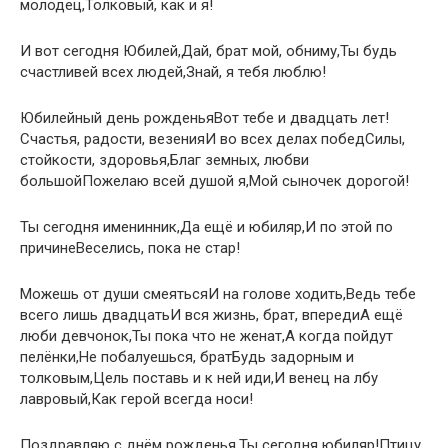
молодец,Толковый, как и я!
И вот сегодня Юбилей,Дай, брат мой, обниму,Ты будь
счастливей всех людей,Знай, я тебя люблю!
Юбилейный день рожденьяВот тебе и двадцать лет!
Счастья, радости, везенияИ во всех делах победСилы,
стойкости, здоровья,Благ земных, любви
большойПожелаю всей душой я,Мой сыночек дорогой!
Ты сегодня именинник,Да ещё и юбиляр,И по этой по
причинеВеселись, пока не стар!
Можешь от души смеятьсяИ на голове ходить,Ведь тебе
всего лишь двадцатьИ вся жизнь, брат, впередиА ещё
люби девчонок,Ты пока что не женат,А когда пойдут
пелёнки,Не побалуешься, братБудь задорным и
толковым,Цель поставь и к ней иди,И венец на лбу
лавровый,Как герой всегда носи!
Поздравляю с днём рожденья,Ты сегодня юбиляр!Птицу