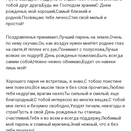
тобой друг друга,Будь же Господом хранимС Днем
рожденья, мой хороший,Самый близкий и
родной,Посвящаю тебе лично,Стих свой милый и
простой!
Поздравленья принимает,Лучший парень на земле,Очень
по нему скучаю,Он, как воздух нужен мнеНет роднее глаз
на свете,И теплее его рук,Понимает с полуслова,Лучше
всяких он подругВ День рожденья пожелаю,Быть всегда
самим собой,Нежно-нежно обнимаю,Будет он навеки
лишь мой!
Хорошего парня не встретишь, я знаю,С тобою поистине
мне повезло,Все мысли твои я без слов прочитаю,Люблю
тебя недругам, врагам назлоТы сильный и смелый, еще
благородный,С тобой интересно во многих вещах,С тобой
мне легко и безумно свободно,Уходят печали, невзгоды и
страхПусть в свой День рожденья ты станешь
счастливей,Тебя я во всем и всегда поддержу,Любимый
мой парень и славный мужчина,Знай нежный, что я без
тебя пропаду!