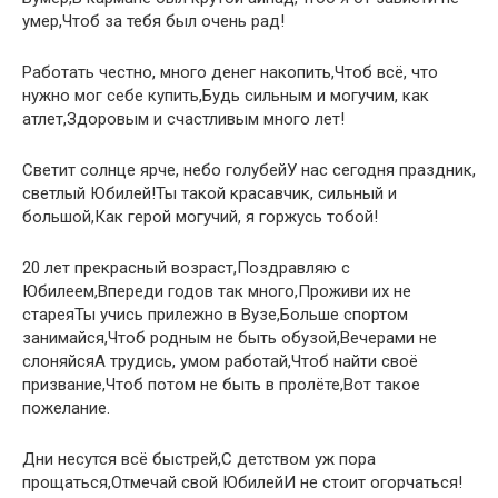
умер,Чтоб за тебя был очень рад!
Работать честно, много денег накопить,Чтоб всё, что
нужно мог себе купить,Будь сильным и могучим, как
атлет,Здоровым и счастливым много лет!
Светит солнце ярче, небо голубейУ нас сегодня праздник,
светлый Юбилей!Ты такой красавчик, сильный и
большой,Как герой могучий, я горжусь тобой!
20 лет прекрасный возраст,Поздравляю с
Юбилеем,Впереди годов так много,Проживи их не
стареяТы учись прилежно в Вузе,Больше спортом
занимайся,Чтоб родным не быть обузой,Вечерами не
слоняйсяА трудись, умом работай,Чтоб найти своё
призвание,Чтоб потом не быть в пролёте,Вот такое
пожелание.
Дни несутся всё быстрей,С детством уж пора
прощаться,Отмечай свой ЮбилейИ не стоит огорчаться!