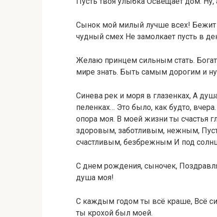
Пусть твоя улыбка Освещает дом. Ну,
Сынок мой милый лучше всех! Бежит н
чудный смех Не замолкает пусть в ден
Желаю принцем сильным стать. Бога
мире знать. Быть самым дорогим и 
Синева рек и моря в глазенках, А ду
пеленках… Это было, как будто, вчера
опора моя. В моей жизни ты счастья г
здоровым, заботливым, нежным, Пуст
счастливым, безбрежным И под солнце
С днем рождения, сыночек, Поздравл
душа моя!
С каждым годом ты всё краше, Всё си
ты крохой был моей.