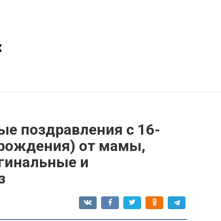
х
ые поздравления с 16-
 рождения) от мамы,
игинальные и
з