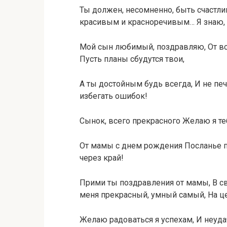
Ты должен, несомненно, быть счастл
красивым и красноречивым… Я знаю,
Мой сын любимый, поздравляю, От вс
Пусть планы сбудутся твои,
А ты достойным будь всегда, И не пе
избегать ошибок!
Сынок, всего прекрасного Желаю я те
От мамы с днем рождения Посланье п
через край!
Прими ты поздравления от мамы, В с
меня прекрасный, умный самый, На це
Желаю радоваться я успехам, И неудач