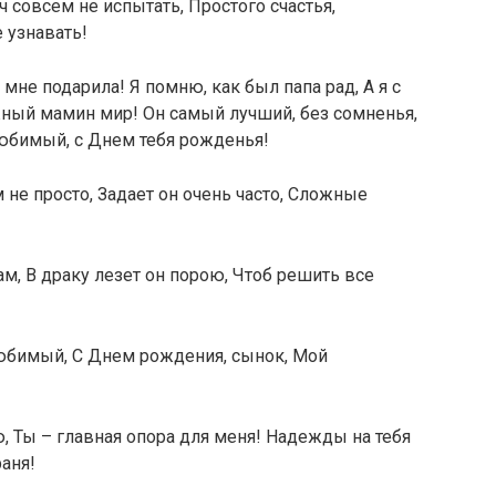
 совсем не испытать, Простого счастья,
е узнавать!
я мне подарила! Я помню, как был папа рад, А я с
ный мамин мир! Он самый лучший, без сомненья,
Любимый, с Днем тебя рожденья!
не просто, Задает он очень часто, Сложные
ам, В драку лезет он порою, Чтоб решить все
юбимый, С Днем рождения, сынок, Мой
 Ты – главная опора для меня! Надежды на тебя
раня!