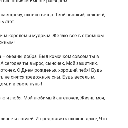
 а все ошибки Вместе разберем.
австречу, словно ветер. Твой звонкий, нежный,
ь этот.
тым королём и мудрым. Желаю всё в огромном
нужным!
ша – океаны добра. Был комочком совсем ты в
. А сегодня ты вырос, сыночек, Мой защитник,
лоточек, С Днем рожденья, хороший, тебя! Будь
ь не снятся тревожные сны. Будь веселым,
м, и в свете луны!
яю я любя. Мой любимый ангелочек, Жизнь моя,
льнее и ловчей. И представить сложно даже, Что