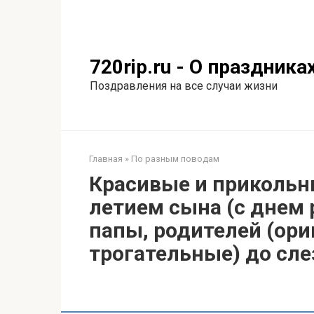
Перейти
к
контенту
720rip.ru - О праздника
Поздравления на все случаи жизни
Главная
»
По разным поводам
Красивые и прикольн
летием сына (с днем
папы, родителей (ор
трогательные) до сле