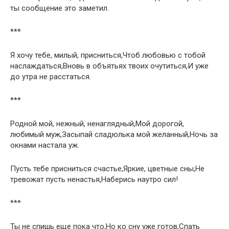
ты сообщение это заметил.
***
Я хочу тебе, милый, присниться,Чтоб любовью с тобой
наслаждаться,Вновь в объятьях твоих очутиться,И уже
до утра не расстаться.
***
Родной мой, нежный, ненаглядный,Мой дорогой,
любимый муж,Засыпай сладюлька мой желанный,Ночь за
окнами настала уж.
Пусть тебе присниться счастье,Яркие, цветные сны,Не
тревожат пусть ненастья,Наберись наутро сил!
***
Ты не спишь еще пока что,Но ко сну уже готов,Спать