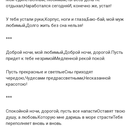
отдыхал,Наработался сегодняИ, конечно же, устал!
У тебя устали руки,Корпус, ноги и глаза,Баю-бай, мой муж
любимый,Долго жить без сна нельзя!
***
Доброй ночи, мой любимый,Доброй ночи, дорогой.Пусть
придет к тебе незримойМедленной рекой покой.
Пусть прекрасные и светлыеСны приходят
чередою,Чудесами предрассветными,Несказанной
красотою!
***
Спокойной ночи, дорогой, пусть все напастиОставят твою
душу, а любовьКоторую мне даришь в море страстиТебя
переполняет вновь и вновь.