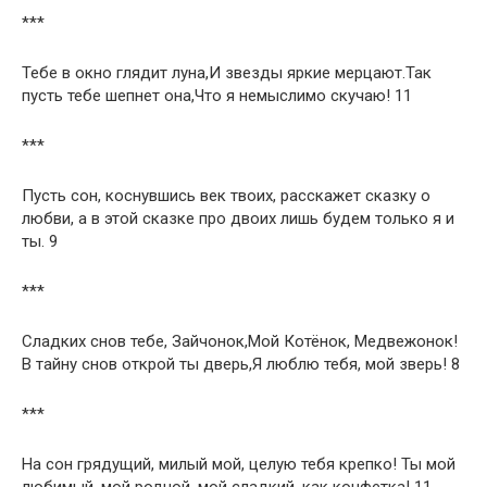
***
Тебе в окно глядит луна,И звезды яркие мерцают.Так
пусть тебе шепнет она,Что я немыслимо скучаю! 11
***
Пусть сон, коснувшись век твоих, расскажет сказку о
любви, а в этой сказке про двоих лишь будем только я и
ты. 9
***
Сладких снов тебе, Зайчонок,Мой Котёнок, Медвежонок!
В тайну снов открой ты дверь,Я люблю тебя, мой зверь! 8
***
На сон грядущий, милый мой, целую тебя крепко! Ты мой
любимый, мой родной, мой сладкий, как конфетка! 11