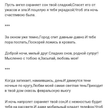
Пусть ангел охраняет сон твой сладкий,Спасет его от
ужасов и зла.И поцелую я тебя украдкой,Чтоб эта ночь
счастливою была.
***
За окном уже темно,Город спит давным-давно.И тебе
пора поспать,Поскорей ложись в кровать.
Доброй ночи, милый друг.Сладких снов, родной супруг!
Мысленно с тобою я,Засыпай, любовь моя!
***
Когда затихает, намаявшись, деньИ движутся тени
ночные по кругу,Любви моей самая светлая теньПриходит
в твой дом сквозь февральскую вьюгу
И ночь напролет охраняет твой сон,И с нежностью будит
тебя на рассвете,И даже мобильный кладет телефон,Чтоб