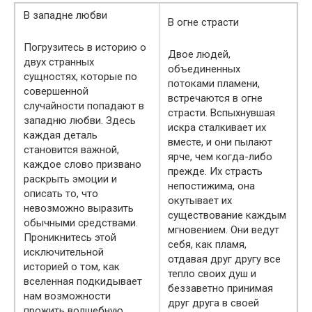
В западне любви
В огне страсти
Погрузитесь в историю о
Двое людей,
двух странных
объединенных
сущностях, которые по
потоками пламени,
совершенной
встречаются в огне
случайности попадают в
страсти. Вспыхнувшая
западню любви. Здесь
искра сталкивает их
каждая деталь
вместе, и они пылают
становится важной,
ярче, чем когда-либо
каждое слово призвано
прежде. Их страсть
раскрыть эмоции и
непостижима, она
описать то, что
окутывает их
невозможно выразить
существование каждым
обычными средствами.
мгновением. Они ведут
Проникнитесь этой
себя, как пламя,
исключительной
отдавая друг другу все
историей о том, как
тепло своих душ и
вселенная подкидывает
беззаветно принимая
нам возможности
друг друга в своей
прожить волшебную