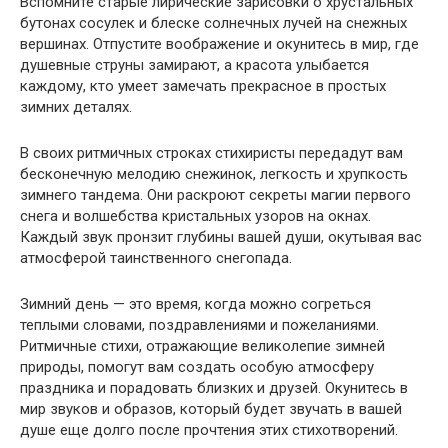
Вспомните старые лирические зарисовки о хрустальных
бутонах сосулек и блеске солнечных лучей на снежных
вершинах. Отпустите воображение и окунитесь в мир, где
душевные струны замирают, а красота улыбается
каждому, кто умеет замечать прекрасное в простых
зимних деталях.
В своих ритмичных строках стихиристы передадут вам
бесконечную мелодию снежинок, легкость и хрупкость
зимнего тандема. Они раскроют секреты магии первого
снега и волшебства кристальных узоров на окнах.
Каждый звук пронзит глубины вашей души, окутывая вас
атмосферой таинственного снегопада.
Зимний день — это время, когда можно согреться
теплыми словами, поздравлениями и пожеланиями.
Ритмичные стихи, отражающие великолепие зимней
природы, помогут вам создать особую атмосферу
праздника и порадовать близких и друзей. Окунитесь в
мир звуков и образов, который будет звучать в вашей
душе еще долго после прочтения этих стихотворений.