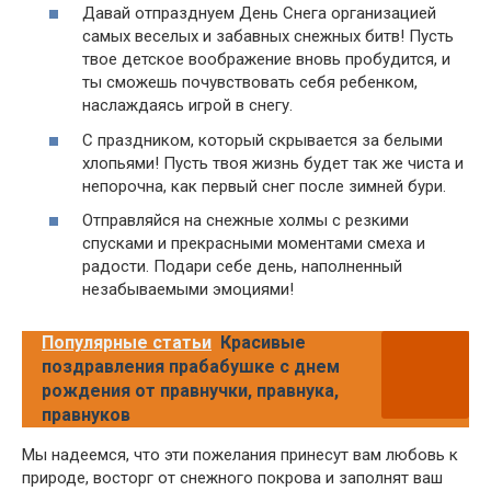
Давай отпразднуем День Снега организацией
самых веселых и забавных снежных битв! Пусть
твое детское воображение вновь пробудится, и
ты сможешь почувствовать себя ребенком,
наслаждаясь игрой в снегу.
С праздником, который скрывается за белыми
хлопьями! Пусть твоя жизнь будет так же чиста и
непорочна, как первый снег после зимней бури.
Отправляйся на снежные холмы с резкими
спусками и прекрасными моментами смеха и
радости. Подари себе день, наполненный
незабываемыми эмоциями!
Популярные статьи
Красивые
поздравления прабабушке с днем
рождения от правнучки, правнука,
правнуков
Мы надеемся, что эти пожелания принесут вам любовь к
природе, восторг от снежного покрова и заполнят ваш