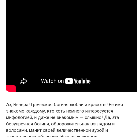
Ах, Венера! Греческая богиня любви и красоты! Ее имя
знакомо каждому, кто хоть немного интересуется
мифологией, и даже не знакомым — слышно! Да, эта
безупречная богиня, обворожительная взглядом и
волосами, манит своей величественной аурой и
таинственным обаянием. Венера — символ