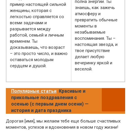
полна энергии. Ты
пример настоящей сильной
знаешь, как зажечь
женщины, которая с
атмосферу и
легкостью справляется со
превратить обычные
всеми задачами и
моменты в
разрывается между
незабываемые
работой, семьей и личным
воспоминания. Ты –
временем. Ты
настоящая звезда, и
доказываешь, что возраст
твое присутствие
– это просто число, и важно
делает любую
оставаться молодым
вечеринку яркой и
сердцем и душой.
веселой.
Популярные статьи
Красивые и
прикольные поздравления с
осенью (с первым днем осени) —
история и дата праздника
Дорогая [имя], мы желаем тебе еще больше счастливых
моментов, успехов и вдохновения в новом году жизни!