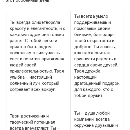
этот особенный день!
Ты всегда умело
Ты всегда олицетворяла
поддерживаешь и
красоту и элегантность, и с
помогаешь своим
каждым годом она только
близким, благодаря
растет. С тобой легко и
твоей открытости и
приятно быть рядом,
доброте. Ты знаешь,
поскольку ты излучаешь
как вдохновить и
свет и позитив, притягивая
привнести радость в
людей своей
сердца своих друзей.
привлекательностью. Твоя
Твоя дружба –
улыбка – настоящий
настоящий
солнечный луч, который
драгоценный подарок
согревает всех вокруг.
для каждого, кто с
тобой дружит.
Ты – душа любой
Твои достижения и
компании, всегда
творческий потенциал
окружена друзьями и
всегда впечатляют. Ты –