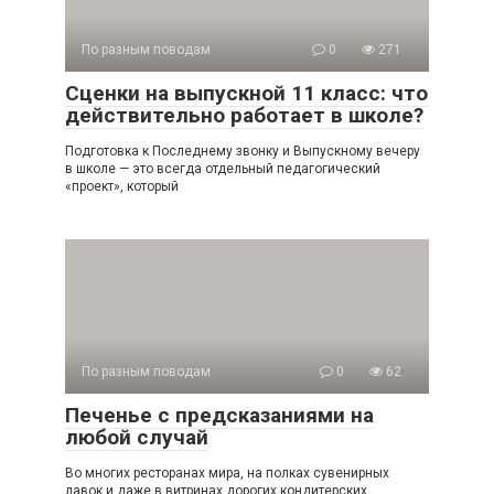
По разным поводам
0
271
Сценки на выпускной 11 класс: что
действительно работает в школе?
Подготовка к Последнему звонку и Выпускному вечеру
в школе — это всегда отдельный педагогический
«проект», который
По разным поводам
0
62
Печенье с предсказаниями на
любой случай
Во многих ресторанах мира, на полках сувенирных
лавок и даже в витринах дорогих кондитерских,