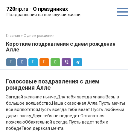
Перейти
720rip.ru - О праздниках
к
Поздравления на все случаи жизни
контенту
Главная
»
С днем рождения
Короткие поздравления с днем рождения
Алле
Голосовые поздравления с днем
рождения Алле
Загадай желание нынче,Для тебя звезда упала.Верь в
большое волшебство,Наша сказочная Алла.Пусть мечты
все воплотятся,Пусть всегда тебе везет.Пусть любимый
дарит ласку,Друг тебя не подведет.Оставаться
пожелаюОбаятельной всегда,Пусть ведет тебя к
победеТвоя дерзкая мечта.