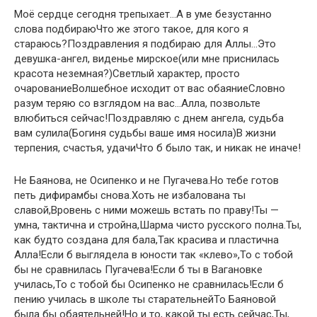
Моё сердце сегодня трепыхает…А в уме безустанно
слова подбираюЧто же этого такое, для кого я
стараюсь?Поздравления я подбираю для Аллы…Это
девушка-ангел, виденье мирское(или мне приснилась
красота неземная?)Светлый характер, просто
очарованиеВолшебное исходит от вас обаяниеСловно
разум теряю со взглядом на вас…Алла, позвольте
влюбиться сейчас!Поздравляю с днем ангела, судьба
вам сулила(Богиня судьбы ваше имя носила)В жизни
терпения, счастья, удачиЧто б было так, и никак не иначе!
Не Баянова, не Осипенко и не Пугачева.Но тебе готов
петь дифирамбы снова.Хоть не избалована ты
славой,Вровень с ними можешь встать по праву!Ты —
умна, тактична и стройна,Шарма чисто русского полна.Ты,
как будто создана для бала,Так красива и пластична
Алла!Если б выглядела в юности так «клево»,То с тобой
бы не сравнилась Пугачева!Если б ты в Вагановке
училась,То с тобой бы Осипенко не сравнилась!Если б
пению училась в школе ты старательнейТо Баяновой
была бы обаятельней!Но и то, какой ты есть сейчас,Ты,