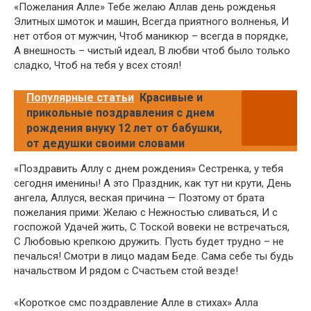
«Пожелания Алле» Тебе желаю Аллав день рожденья
Элитных шмоток и машин, Всегда приятного волненья, И
нет отбоя от мужчин, Чтоб маникюр – всегда в порядке,
А внешность – чистый идеал, В любви чтоб было только
сладко, Чтоб на тебя у всех стоял!
Популярные статьи
Красивые и
прикольные поздравления с днем
рождения внуку 12 лет от бабушки,
от дедушки своими словами
«Поздравить Аллу с днем рождения» Сестренка, у тебя
сегодня именины! А это Праздник, как тут ни крути, День
ангела, Аллуся, веская причина — Поэтому от брата
пожелания прими: Желаю с Нежностью сливаться, И с
госпожой Удачей жить, С Тоской вовеки не встречаться,
С Любовью крепкою дружить. Пусть будет трудно – не
печалься! Смотри в лицо мадам Беде. Сама себе ты будь
начальством И рядом с Счастьем стой везде!
«Короткое смс поздравление Алле в стихах» Алла