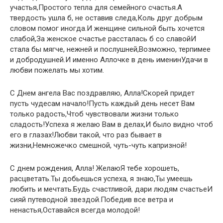
участья,Простого тепла для семейного счастья.А
твердость ушла б, не оставив следа,Коль друг добрым
словом помог иногда.И женщине сильной быть хочется
слабой,За женское счастье рассталась б со славойИ
стала бы мягче, нежней и послушней,Возможно, терпимее
и добродушней.И именно Аллочке в день именинУдачи в
любви пожелать мы хотим.
С Днем ангела Вас поздравляю, Алла!Скорей придет
пусть чудесам начало!Пусть каждый день несет Вам
только радость,Чтоб чувствовали жизни только
сладость!Успеха я желаю Вам в делах,И было видно чтоб
его в глазах!Любви такой, что раз бывает в
жизни,Немножечко смешной, чуть-чуть капризной!
С днем рождения, Алла! ЖелаюЯ тебе хорошеть,
расцветать.Ты добьешься успеха, я знаю,Ты умеешь
любить и мечтать.Будь счастливой, дари людям счастьеИ
сияй путеводной звездой.Победив все ветра и
ненастья,Оставайся всегда молодой!