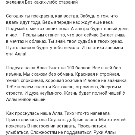
желания Без каких-либо стараний.
Сегодня ты прекрасна, как всегда. Забудь о том, что
вдаль идут года, Ведь впереди нас ждут еще века,
Подумай о мечтах своих пока. А завтра будет новый день
и час — Реальным станет то, что вот сейчас Витает лишь
в мечтах и облаках. Ты знай, твоя судьба в твоих руках.
Пусть шансов будет у тебя немало. И ты стихи запомни
эти, Алла!
Подруга наша Алла Тянет на 100 баллов: Всё в ней без
изъяна, Мы скажем без обмана. Красивая и стройная,
Умная, спокойная, Хорошая хозяйка И вовсе не зазнайка.
Тебе желаем счастья Как океан, огромного, Энергии м
страсти, И духа неуёмного, Жизнь будет полной чашей У
Аллы милой нашей.
Как проснулась наша Алла, Тихо что-то напевала,
Приготовилась она Слушать добрые слова. Мы хотим ей
пожелать В настроении вставать, Просыпаться,
улыбаться, Сложностям не поддаваться. Руки Аллы