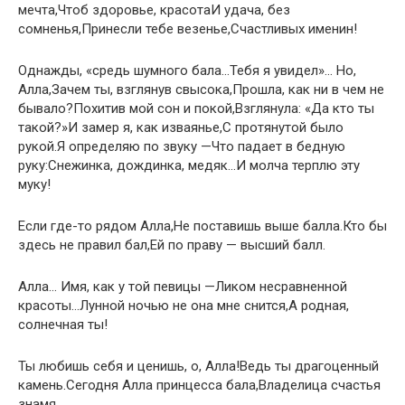
мечта,Чтоб здоровье, красотаИ удача, без
сомненья,Принесли тебе везенье,Счастливых именин!
Однажды, «средь шумного бала…Тебя я увидел»… Но,
Алла,Зачем ты, взглянув свысока,Прошла, как ни в чем не
бывало?Похитив мой сон и покой,Взглянула: «Да кто ты
такой?»И замер я, как изваянье,С протянутой было
рукой.Я определяю по звуку —Что падает в бедную
руку:Снежинка, дождинка, медяк…И молча терплю эту
муку!
Если где-то рядом Алла,Не поставишь выше балла.Кто бы
здесь не правил бал,Ей по праву — высший балл.
Алла… Имя, как у той певицы —Ликом несравненной
красоты…Лунной ночью не она мне снится,А родная,
солнечная ты!
Ты любишь себя и ценишь, о, Алла!Ведь ты драгоценный
камень.Сегодня Алла принцесса бала,Владелица счастья
знамя.