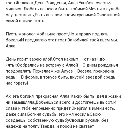
трон.Желаю в День Рожденья, Алла,Улыбок, счастья
миллион.Любить на всю и быть любимой,Мечты в судьбе
осуществлять,Быть ангелом своим хранимой,Счастливой
самой в мире стать.
Пусть монолог мой ныне прост,Но я прошу поднять
бокалыИ предлагаю этот тост:За юбилей твой пьем мы,
Алла!
День горит зарею алой.Стол накрыт — от «аз» до
«ять»:Собрались на встречу с Аллой —С днем рожденья
поздравлять!Пожелаем же Алусе —Весела, прекрасна
ведь! —В форме, в тонусе быть, вкусеИ звездой средь
нас гореть!
Ах, эта богиня, прекрасная Алла!Каких бы ты дел в жизни
ни замышляла,Добьешься всего и достигнешь высот,И
слава к тебе непременно придет.Энергия в имени есть,
даже сила.Богиня судьбы это имя носила.Свою
создаешь, собственную судьбуСвоими руками, без
надежд на толпу.Тверда, и порой не хватает