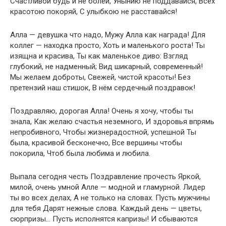
Счастливой будь и не болей, Унынию не поддавайся, Всех
красотою покоряй, С улыбкою не расставайся!
Алла — девушка что надо, Мужу Алла как награда! Для
коллег — находка просто, Хоть и маленького роста! Ты
изящна и красива, Ты как маленькое диво: Взгляд
глубокий, не надменный; Вид шикарный, современный!
Мы желаем доброты, Свежей, чистой красоты! Без
претензий наш стишок, В нём сердечный поздравок!
Поздравляю, дорогая Алла! Очень я хочу, чтобы ты
знала, Как желаю счастья неземного, И здоровья впрямь
непробивного, Чтобы жизнерадостной, успешной Ты
была, красивой бесконечно, Все вершины чтобы
покорила, Чтоб была любима и любила.
Выпала сегодня честь Поздравление прочесть Яркой,
милой, очень умной Алле — модной и гламурной. Лидер
ты во всех делах, А не только на словах. Пусть мужчины
для тебя Дарят нежные слова. Каждый день — цветы,
сюрпризы… Пусть исполнятся капризы! И сбываются