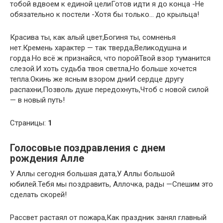
тобой вдвоем к единой целиГотов идти я до конца -Не
обязательно к постели -Хотя бы только… до крыльца!
Красива ты, как алый цвет,Богиня ты, сомненья
нет.Кремень характер — так тверда,Великодушна и
горда.Но всё ж признайся, что поройТвой взор туманится
слезой.И хоть судьба твоя светла,Но больше хочется
тепла.Окинь же ясным взором дниИ сердце другу
распахни,Позволь душе передохнуть,Чтоб с новой силой
— в новый путь!
Страницы:
1
Голосовые поздравления с днем
рождения Алле
У Аллы сегодня большая дата,У Аллы большой
юбилей.Тебя мы поздравить, Аллочка, рады —Спешим это
сделать скорей!
Рассвет растаял от пожара,Как праздник занял главный