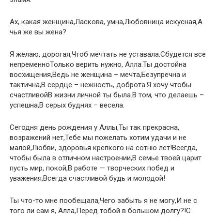
Ах, какая женщина,Ласкова, умна,Любовница искусная,А
чья же вы жена?
Я желаю, дорогая,Чтоб мечтать не уставала.Сбудется все
непременноТолько верить нужно, Алла.Ты достойна
восхищения,Ведь не женщина – мечта,Безупречна и
тактична,В сердце – нежность, доброта.Я хочу чтобы
счастливойВ жизни личной ты была.В том, что делаешь –
успешна,В серых буднях – весела.
Сегодня день рождения у Аллы,Ты так прекрасна,
возражений нет,Тебе мы пожелать хотим удачи и не
малой,Любви, здоровья крепкого на сотню лет!Всегда,
чтобы была в отличном настроении,В семье твоей царит
пусть мир, покой,В работе — творческих побед и
уважения,Всегда счастливой будь и молодой!
Ты что-то мне пообещала,Чего забыть я не могу,И не с
того ли сам я, Алла,Перед тобой в большом долгу?!С