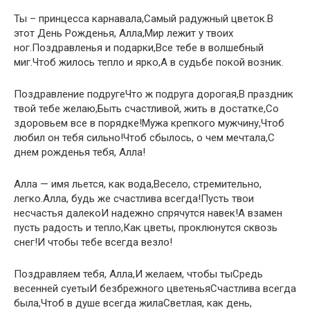
Ты – принцесса карнавала,Самый радужный цветок.В
этот День Рожденья, Алла,Мир лежит у твоих
ног.Поздравленья и подарки,Все тебе в волшебный
миг.Чтоб жилось тепло и ярко,А в судьбе покой возник.
Поздравление подругеЧто ж подруга дорогая,В праздник
твой тебе желаю,Быть счастливой, жить в достатке,Со
здоровьем все в порядке!Мужа крепкого мужчину,Чтоб
любил он тебя сильно!Чтоб сбылось, о чем мечтала,С
днем рожденья тебя, Алла!
Алла — имя льется, как вода,Весело, стремительно,
легко.Алла, будь же счастлива всегда!Пусть твои
несчастья далекоИ надежно спрячутся навек!А взамен
пусть радость и тепло,Как цветы, проклюнутся сквозь
снег!И чтобы тебе всегда везло!
Поздравляем тебя, Алла,И желаем, чтобы тыСредь
весенней суетыИ безбрежного цветеньяСчастлива всегда
была,Чтоб в душе всегда жилаСветлая, как день,